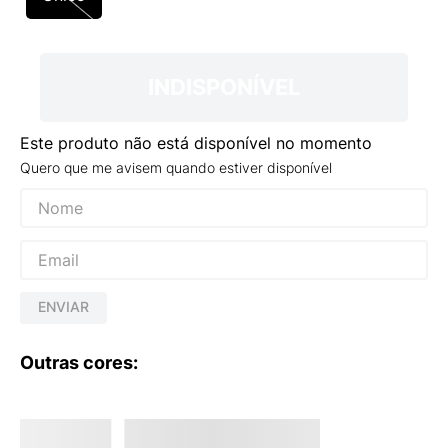
9
º
NEW 530
10
º
VANS TÊNIS VANS ULTRARANGE
INDISPONÍVEL
Este produto não está disponível no momento
Quero que me avisem quando estiver disponível
ENVIAR
Outras cores: