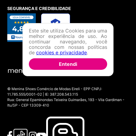
SEGURANÇA E CREDIBILIDADE
Este site utiliza Cookies para uma
melhor experiência de uso. Ao
continuar navegando, você
concorda com nossas políticas
de
cookies e privacidade
.
Entendi
© Menina Shoes Comércio de Modas Eireli - EPP CNPJ:
11.785.555/0001-02 | IE: 387.208.543.115
Rua: General Epaminondas Teixeira Guimarães, 193 - Vila Gardiman -
Itu/SP - CEP 13309-410