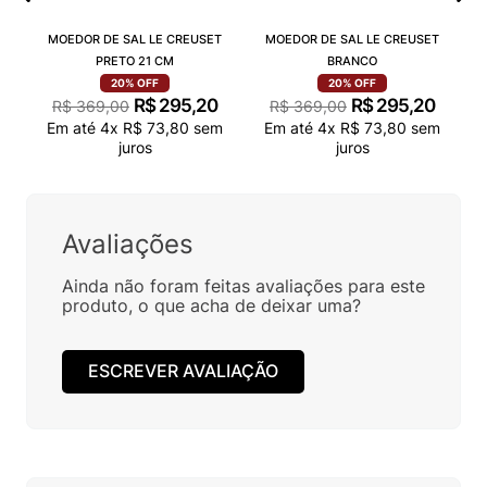
MOEDOR DE SAL LE CREUSET
MOEDOR DE SAL LE CREUSET
PRETO 21 CM
BRANCO
20%
OFF
20%
OFF
R$
295
,
20
R$
295
,
20
R$
369
,
00
R$
369
,
00
Em até
4
x
R$
73
,
80
sem
Em até
4
x
R$
73
,
80
sem
juros
juros
Avaliações
Ainda não foram feitas avaliações para este
produto, o que acha de deixar uma?
ESCREVER AVALIAÇÃO