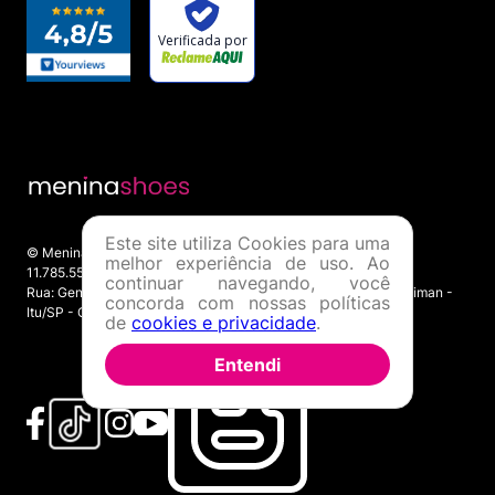
Este site utiliza Cookies para uma
© Menina Shoes Comércio de Modas Eireli - EPP CNPJ:
melhor experiência de uso. Ao
11.785.555/0001-02 | IE: 387.208.543.115
continuar navegando, você
Rua: General Epaminondas Teixeira Guimarães, 193 - Vila Gardiman -
concorda com nossas políticas
Itu/SP - CEP 13309-410
de
cookies e privacidade
.
Entendi