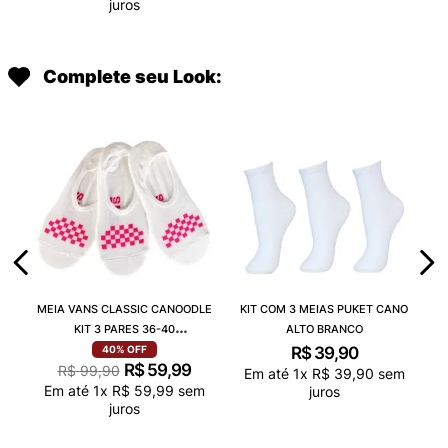
juros
Complete seu Look:
MEIA VANS CLASSIC CANOODLE
KIT COM 3 MEIAS PUKET CANO
KIT 3 PARES 36-40
ALTO BRANCO
VN000QCAJU4
R$
39
,
90
40%
OFF
R$
59
,
99
R$
99
,
90
Em até
1
x
R$
39
,
90
sem
Em até
1
x
R$
59
,
99
sem
juros
juros