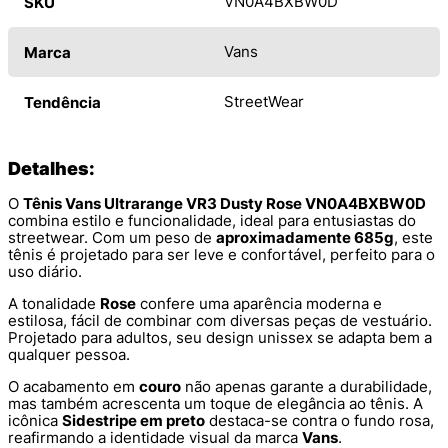
VN0A4BXBW0D
SKU
Vans
Marca
StreetWear
Tendência
Detalhes:
O
Tênis Vans Ultrarange VR3 Dusty Rose VN0A4BXBW0D
combina estilo e funcionalidade, ideal para entusiastas do
streetwear. Com um peso de
aproximadamente 685g
, este
tênis é projetado para ser leve e confortável, perfeito para o
uso diário.
A tonalidade
Rose
confere uma aparência moderna e
estilosa, fácil de combinar com diversas peças de vestuário.
Projetado para adultos, seu design unissex se adapta bem a
qualquer pessoa.
O acabamento em
couro
não apenas garante a durabilidade,
mas também acrescenta um toque de elegância ao tênis. A
icônica
Sidestripe em preto
destaca-se contra o fundo rosa,
reafirmando a identidade visual da marca
Vans
.