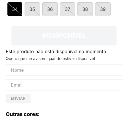
9
º
NEW 530
34
35
36
37
38
39
10
º
VANS TÊNIS VANS ULTRARANGE
INDISPONÍVEL
Este produto não está disponível no momento
Quero que me avisem quando estiver disponível
ENVIAR
Outras cores: