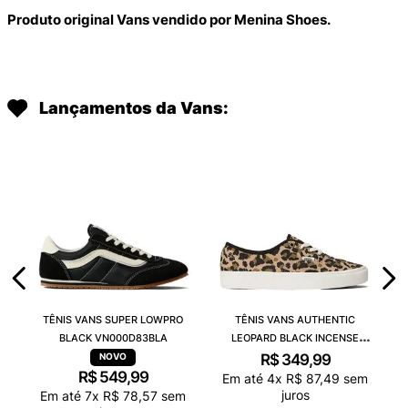
Produto original Vans vendido por Menina Shoes.
Lançamentos da Vans:
TÊNIS VANS SUPER LOWPRO
TÊNIS VANS AUTHENTIC
BLACK VN000D83BLA
LEOPARD BLACK INCENSE
VN000D6GGR4
R$
349
,
99
R$
549
,
99
Em até
4
x
R$
87
,
49
sem
juros
Em até
7
x
R$
78
,
57
sem