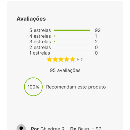
Avaliações
5
estrelas
92
4
estrelas
1
3
estrelas
2
2
estrelas
0
1
estrelas
0
5.0
95
avaliações
100%
Recomendam este produto
Por
Ghiedree R.
De
Bauru - SP