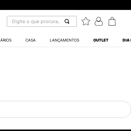
Digite o que procura...
 BUSCADOS
ÁRIOS
CASA
LANÇAMENTOS
OUTLET
DIA
S BALANCE 530
MINI BABY
A WHITE
LIDE
TRY
S VANS ULTRARANGE