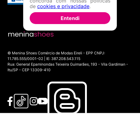
concorda com nossas políticas
de
cookies e privacidade
.
Entendi
© Menina Shoes Comércio de Modas Eireli - EPP CNPJ:
11.785.555/0001-02 | IE: 387.208.543.115
Rua: General Epaminondas Teixeira Guimarães, 193 - Vila Gardiman -
Itu/SP - CEP 13309-410
INDISPONÍVEL