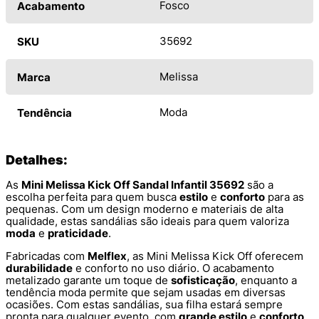
Fosco
Acabamento
35692
SKU
Melissa
Marca
Moda
Tendência
Detalhes:
As
Mini Melissa Kick Off Sandal Infantil 35692
são a
escolha perfeita para quem busca
estilo
e
conforto
para as
pequenas. Com um design moderno e materiais de alta
qualidade, estas sandálias são ideais para quem valoriza
moda
e
praticidade
.
Fabricadas com
Melflex
, as Mini Melissa Kick Off oferecem
durabilidade
e conforto no uso diário. O acabamento
metalizado garante um toque de
sofisticação
, enquanto a
tendência moda permite que sejam usadas em diversas
ocasiões. Com estas sandálias, sua filha estará sempre
pronta para qualquer evento, com
grande estilo
e
conforto
.