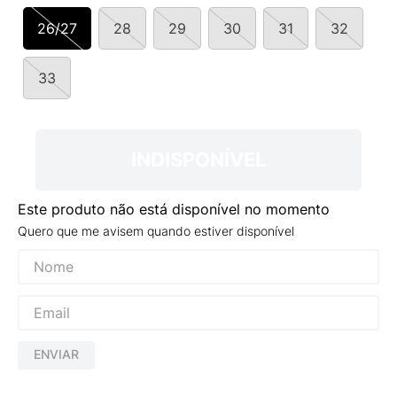
9
º
VANS TÊNIS VANS ULTRARANGE
26/27
28
29
30
31
32
10
º
NEW 530
33
INDISPONÍVEL
Este produto não está disponível no momento
Quero que me avisem quando estiver disponível
ENVIAR