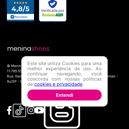
Este site utiliza Cookies para uma
© Menina Shoes Comércio de Modas Eireli - EPP CNPJ:
melhor experiência de uso. Ao
11.785.555/0001-02 | IE: 387.208.543.115
continuar navegando, você
Rua: General Epaminondas Teixeira Guimarães, 193 - Vila Gardiman -
concorda com nossas políticas
Itu/SP - CEP 13309-410
de
cookies e privacidade
.
Entendi