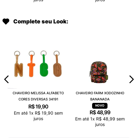
Complete seu Look:
CHAVEIRO MELISSA ALFABETO
CHAVEIRO FARM XODOZINHO
CORES DIVERSAS 34191
BANANADA
R$
19
,
90
R$
48
,
99
Em até
1
x
R$
19
,
90
sem
juros
Em até
1
x
R$
48
,
99
sem
juros