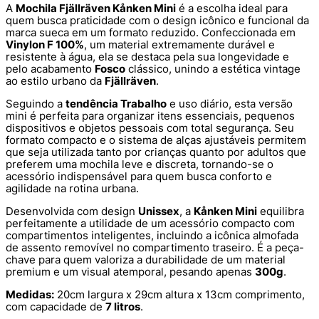
A
Mochila Fjällräven Kånken Mini
é a escolha ideal para
quem busca praticidade com o design icônico e funcional da
marca sueca em um formato reduzido. Confeccionada em
Vinylon F 100%
, um material extremamente durável e
resistente à água, ela se destaca pela sua longevidade e
pelo acabamento
Fosco
clássico, unindo a estética vintage
ao estilo urbano da
Fjällräven
.
Seguindo a
tendência Trabalho
e uso diário, esta versão
mini é perfeita para organizar itens essenciais, pequenos
dispositivos e objetos pessoais com total segurança. Seu
formato compacto e o sistema de alças ajustáveis permitem
que seja utilizada tanto por crianças quanto por adultos que
preferem uma mochila leve e discreta, tornando-se o
acessório indispensável para quem busca conforto e
agilidade na rotina urbana.
Desenvolvida com design
Unissex
, a
Kånken Mini
equilibra
perfeitamente a utilidade de um acessório compacto com
compartimentos inteligentes, incluindo a icônica almofada
de assento removível no compartimento traseiro. É a peça-
chave para quem valoriza a durabilidade de um material
premium e um visual atemporal, pesando apenas
300g
.
Medidas:
20cm largura x 29cm altura x 13cm comprimento,
com capacidade de
7 litros
.