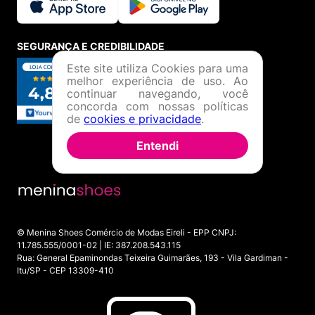
SEGURANÇA E CREDIBILIDADE
Este site utiliza Cookies para uma
melhor experiência de uso. Ao
continuar navegando, você
concorda com nossas políticas
de
cookies e privacidade
.
Entendi
© Menina Shoes Comércio de Modas Eireli - EPP CNPJ:
11.785.555/0001-02 | IE: 387.208.543.115
Rua: General Epaminondas Teixeira Guimarães, 193 - Vila Gardiman -
Itu/SP - CEP 13309-410