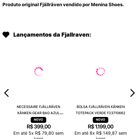
Produto original Fjällräven vendido por Menina Shoes.
Lançamentos da Fjallraven:
NECESSAIRE FJÄLLRÄVEN
BOLSA FJÄLLRÄVEN KÅNKEN
KÅNKEN GEAR BAG AZUL
TOTEPACK VERDE F23710662
F25862560
R$
399
,
00
R$
1
.
199
,
00
Em até
5
x
R$
79
,
80
sem
Em até
8
x
R$
149
,
87
sem
juros
juros