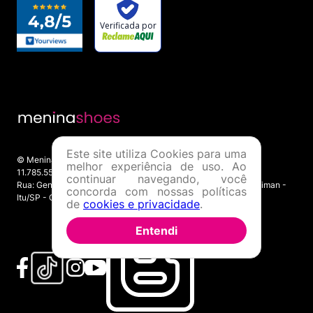
Este site utiliza Cookies para uma
© Menina Shoes Comércio de Modas Eireli - EPP CNPJ:
melhor experiência de uso. Ao
11.785.555/0001-02 | IE: 387.208.543.115
continuar navegando, você
Rua: General Epaminondas Teixeira Guimarães, 193 - Vila Gardiman -
concorda com nossas políticas
Itu/SP - CEP 13309-410
de
cookies e privacidade
.
Entendi