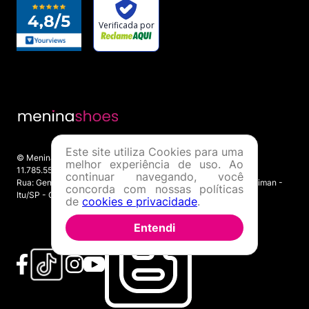
Este site utiliza Cookies para uma
© Menina Shoes Comércio de Modas Eireli - EPP CNPJ:
melhor experiência de uso. Ao
11.785.555/0001-02 | IE: 387.208.543.115
continuar navegando, você
Rua: General Epaminondas Teixeira Guimarães, 193 - Vila Gardiman -
concorda com nossas políticas
Itu/SP - CEP 13309-410
de
cookies e privacidade
.
Entendi