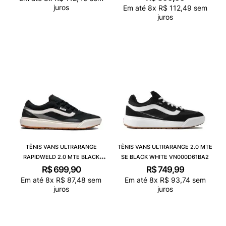
juros
Em até
8
x
R$
112
,
49
sem
juros
TÊNIS VANS ULTRARANGE
TÊNIS VANS ULTRARANGE 2.0 MTE
RAPIDWELD 2.0 MTE BLACK
SE BLACK WHITE VN000D61BA2
VN000D60BLK
R$
699
,
90
R$
749
,
99
Em até
8
x
R$
87
,
48
sem
Em até
8
x
R$
93
,
74
sem
juros
juros