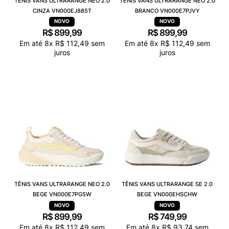
TÊNIS VANS ULTRARANGE NEO 2.0
TÊNIS VANS ULTRARANGE NEO 2.0
CINZA VN000EJ885T
BRANCO VN000E7PJVY
R$
899
,
99
R$
899
,
99
Em até
8
x
R$
112
,
49
sem
Em até
8
x
R$
112
,
49
sem
juros
juros
TÊNIS VANS ULTRARANGE NEO 2.0
TÊNIS VANS ULTRARANGE SE 2.0
BEGE VN000E7PG5W
BEGE VN000EHSCHW
R$
899
,
99
R$
749
,
99
Em até
8
x
R$
112
,
49
sem
Em até
8
x
R$
93
,
74
sem