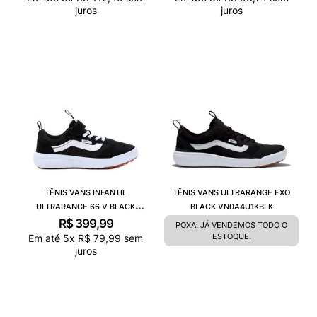
juros
juros
TÊNIS VANS INFANTIL
TÊNIS VANS ULTRARANGE EXO
ULTRARANGE 66 V BLACK
BLACK VN0A4U1KBLK
VN000BV66BT
R$
399
,
99
POXA! JÁ VENDEMOS TODO O
ESTOQUE.
Em até
5
x
R$
79
,
99
sem
juros