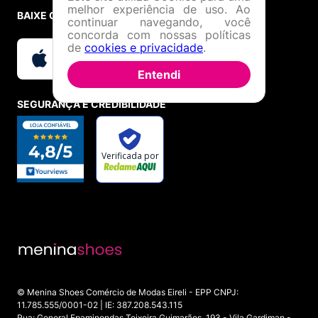
melhor experiência de uso. Ao
BAIXE O APP
continuar navegando, você
concorda com nossas políticas
de
cookies e privacidade
.
Entendi
SEGURANÇA E CREDIBILIDADE
© Menina Shoes Comércio de Modas Eireli - EPP CNPJ:
11.785.555/0001-02 | IE: 387.208.543.115
Rua: General Epaminondas Teixeira Guimarães, 193 - Vila Gardiman -