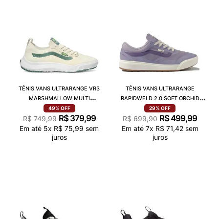
TÊNIS VANS ULTRARANGE VR3
TÊNIS VANS ULTRARANGE
MARSHMALLOW MULTI
RAPIDWELD 2.0 SOFT ORCHID
VN0A4BXBBP1
VN000EHTFSF
49%
OFF
29%
OFF
R$
379
,
99
R$
499
,
99
R$
749
,
99
R$
699
,
90
Em até
5
x
R$
75
,
99
sem
Em até
7
x
R$
71
,
42
sem
juros
juros