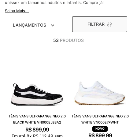
unissex em tamanhos adultos e infantis. Compre já!
9
º
NEW 530
Saiba Mais...
10
º
VANS TÊNIS VANS ULTRARANGE
FILTRAR
LANÇAMENTOS
53
PRODUTOS
TÊNIS VANS ULTRARANGE NEO 2.0
TÊNIS VANS ULTRARANGE NEO 2.0
BLACK WHITE VN000EJ8BA2
WHITE VN000E7PWHT
R$
899
,
99
R$
899
,
99
Em até
8
x
R$
112
,
49
sem