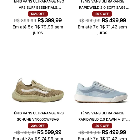
TÊNIS VANS ULTRARANGE NEO
TÊNIS VANS ULTRARANGE
VR3 SURF ESSENTIALS
RAPIDWELD 2.0 SOFT SAGE
VN000BCEBIG
VN000EHTFSG
56%
OFF
29%
OFF
R$
399
,
99
R$
499
,
99
R$
899
,
99
R$
699
,
99
Em até
5
x
R$
79
,
99
sem
Em até
7
x
R$
71
,
42
sem
juros
juros
TÊNIS VANS ULTRARANGE VR3
TÊNIS VANS ULTRARANGE
SCHUHE VN000CWFSAG
RAPIDWELD 2.0 DAWN MIST
VN000EHTFOA
20%
OFF
29%
OFF
R$
599
,
99
R$
499
,
99
R$
749
,
99
R$
699
,
99
Em até
8
x
R$
74
,
99
sem
Em até
7
x
R$
71
,
42
sem