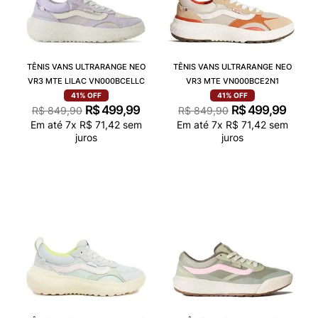
TÊNIS VANS ULTRARANGE NEO
TÊNIS VANS ULTRARANGE NEO
VR3 MTE LILAC VN000BCELLC
VR3 MTE VN000BCE2N1
41%
OFF
41%
OFF
R$
499
,
99
R$
499
,
99
R$
849
,
90
R$
849
,
90
Em até
7
x
R$
71
,
42
sem
Em até
7
x
R$
71
,
42
sem
juros
juros