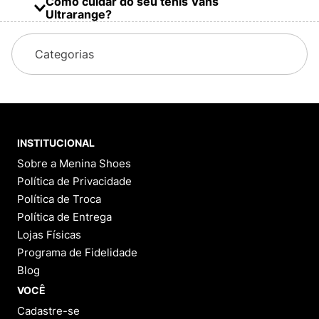
Como cuidar do seu tênis Vans
Ultrarange?
Categorias
Não lave na máquina, limpe com pano úmido e
sabão neutro;
Evite imersão em água, pois pode danificar o
INSTITUCIONAL
cabedal e a palmilha;
Sobre a Menina Shoes
Seque sempre à sombra e com a sola virada para
Política de Privacidade
baixo;
Política de Troca
Política de Entrega
Use escovas macias para remover sujeiras secas;
Lojas Físicas
Programa de Fidelidade
Em modelos com mesh, evite o uso de escovas
Blog
duras que possam danificar o tecido.
VOCÊ
Cadastre-se