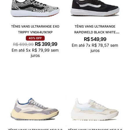
TÊNIS VANS ULTRARANGE EXO
TÊNIS VANS ULTRARANGE
TRIPPY VN0A4U1K1KP
RAPIDWELD BLACK WHITE
VNCA3MVUY28
R$
549
,
99
43%
OFF
R$
399
,
99
R$
699
,
99
Em até
7
x
R$
78
,
57
sem
Em até
5
x
R$
79
,
99
sem
juros
juros