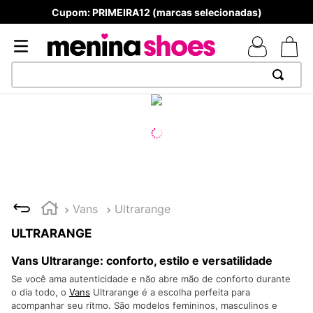
Cupom: PRIMEIRA12 (marcas selecionadas)
TERMOS MAIS BUSCADOS
1
º
TÊNIS NEWS BALANCE 530
2
º
NEW 9060
3
º
MELISSAS MINI BABY
4
º
TÊNIS VEJA WHITE
Vans
Ultrarange
5
º
ADIDAS
ULTRARANGE
6
º
SAMBA
Vans Ultrarange: conforto, estilo e versatilidade
7
º
MELISSA SLIDE
Se você ama autenticidade e não abre mão de conforto durante
o dia todo, o
Vans
Ultrarange é a escolha perfeita para
8
º
NEW BALANCE 204L
acompanhar seu ritmo. São modelos femininos, masculinos e