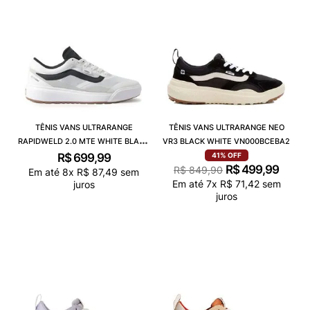
TÊNIS VANS ULTRARANGE
TÊNIS VANS ULTRARANGE NEO
RAPIDWELD 2.0 MTE WHITE BLACK
VR3 BLACK WHITE VN000BCEBA2
VN000D60YB2
R$
699
,
99
41%
OFF
R$
499
,
99
R$
849
,
90
Em até
8
x
R$
87
,
49
sem
Em até
7
x
R$
71
,
42
sem
juros
juros