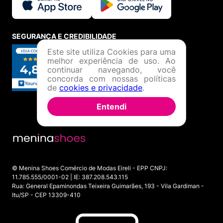
mochila
ou outros produtos, a marca proporciona
excelência em termos de funcionalidade, durabilidade e
estilo, tornando-se uma escolha popular entre os
amantes da natureza e das aventuras ao ar livre.
SEGURANÇA E CREDIBILIDADE
Este site utiliza Cookies para uma
melhor experiência de uso. Ao
continuar navegando, você
concorda com nossas políticas
de
cookies e privacidade
.
Entendi
© Menina Shoes Comércio de Modas Eireli - EPP CNPJ:
11.785.555/0001-02 | IE: 387.208.543.115
Rua: General Epaminondas Teixeira Guimarães, 193 - Vila Gardiman -
Itu/SP - CEP 13309-410