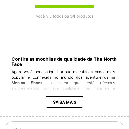
Você viu todos os
34
produtos
Confira as mochilas de qualidade da The North
Face
Agora você pode adquirir a sua mochila da marca mais
popular e conhecida no mundo dos aventureiros na
Menina Shoes
, a marca que está décadas
surpreendendo por sua qualidade nos materiais e
sustentabilidades também
mochilas the North Face
. Tem
o compromisso de entregar a você aventureiro ou não
SAIBA MAIS
uma proposta de mochilas que possam ser usadas em
qualquer tipo de ambiente do escritório ao campo.
The North Face
é uma marca renomada de roupas,
calçados e equipamentos para atividades ao ar livre. Ela
foi fundada em 1966 por Douglas Tompkins e Kenneth