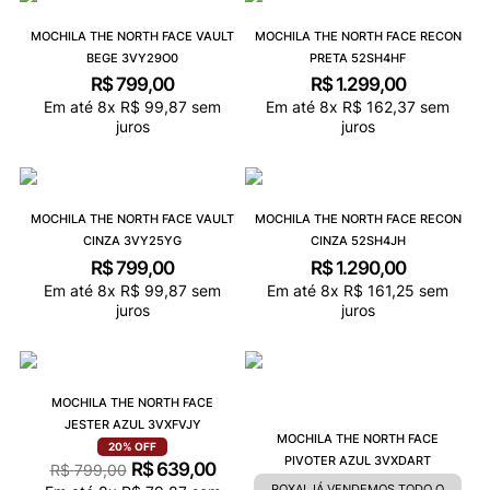
MOCHILA THE NORTH FACE VAULT
MOCHILA THE NORTH FACE RECON
BEGE 3VY29O0
PRETA 52SH4HF
R$
799
,
00
R$
1
.
299
,
00
Em até
8
x
R$
99
,
87
sem
Em até
8
x
R$
162
,
37
sem
juros
juros
MOCHILA THE NORTH FACE VAULT
MOCHILA THE NORTH FACE RECON
CINZA 3VY25YG
CINZA 52SH4JH
R$
799
,
00
R$
1
.
290
,
00
Em até
8
x
R$
99
,
87
sem
Em até
8
x
R$
161
,
25
sem
juros
juros
MOCHILA THE NORTH FACE
JESTER AZUL 3VXFVJY
MOCHILA THE NORTH FACE
20%
OFF
PIVOTER AZUL 3VXDART
R$
639
,
00
R$
799
,
00
POXA! JÁ VENDEMOS TODO O