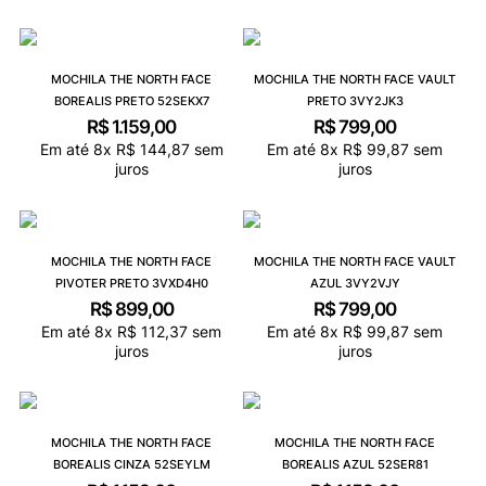
MOCHILA THE NORTH FACE
MOCHILA THE NORTH FACE VAULT
BOREALIS PRETO 52SEKX7
PRETO 3VY2JK3
R$
1
.
159
,
00
R$
799
,
00
Em até
8
x
R$
144
,
87
sem
Em até
8
x
R$
99
,
87
sem
juros
juros
MOCHILA THE NORTH FACE
MOCHILA THE NORTH FACE VAULT
PIVOTER PRETO 3VXD4H0
AZUL 3VY2VJY
R$
899
,
00
R$
799
,
00
Em até
8
x
R$
112
,
37
sem
Em até
8
x
R$
99
,
87
sem
juros
juros
MOCHILA THE NORTH FACE
MOCHILA THE NORTH FACE
BOREALIS CINZA 52SEYLM
BOREALIS AZUL 52SER81