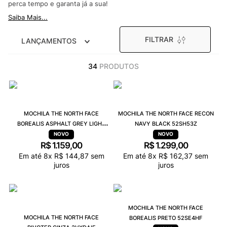
perca tempo e garanta já a sua!
9
º
NEW 530
Saiba Mais...
10
º
VEJA COUNTRY
FILTRAR
LANÇAMENTOS
34
PRODUTOS
MOCHILA THE NORTH FACE
MOCHILA THE NORTH FACE RECON
BOREALIS ASPHALT GREY LIGHT
NAVY BLACK 52SH53Z
HEATHER 52SE4JH
R$
1
.
159
,
00
R$
1
.
299
,
00
Em até
8
x
R$
144
,
87
sem
Em até
8
x
R$
162
,
37
sem
juros
juros
MOCHILA THE NORTH FACE
MOCHILA THE NORTH FACE
BOREALIS PRETO 52SE4HF