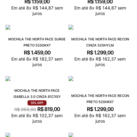
R$
1
.
159
,
00
R$
1
.
159
,
00
Em até
8
x
R$
144
,
87
sem
Em até
8
x
R$
144
,
87
sem
juros
juros
MOCHILA THE NORTH FACE SURGE
MOCHILA THE NORTH FACE RECON
PRETO 52SGKX7
CINZA 52SHYLM
R$
1
.
459
,
00
R$
1
.
299
,
00
Em até
8
x
R$
182
,
37
sem
Em até
8
x
R$
162
,
37
sem
juros
juros
MOCHILA THE NORTH FACE
MOCHILA THE NORTH FACE RECON
ISABELLA 3.0 CINZA 81C1ISY
PRETO 52SHKX7
15%
OFF
R$
819
,
00
R$
1
.
299
,
00
R$
959
,
00
Em até
8
x
R$
102
,
37
sem
Em até
8
x
R$
162
,
37
sem
juros
juros