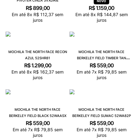
PIVOTER CINZA 3VXDAIE
R$
899
,
00
R$
1
.
159
,
00
Em até
8
x
R$
112
,
37
sem
Em até
8
x
R$
144
,
87
sem
juros
juros
MOCHILA THE NORTH FACE RECON
MOCHILA THE NORTH FACE
AZUL 52SHR81
BERKELEY FIELD TIMBER TAN
52WAHFQ
R$
1
.
299
,
00
R$
559
,
00
Em até
8
x
R$
162
,
37
sem
Em até
7
x
R$
79
,
85
sem
juros
juros
MOCHILA THE NORTH FACE
MOCHILA THE NORTH FACE
BERKELEY FIELD BLACK 52WAASX
BERKELEY FIELD SUMAC 52WA82P
R$
559
,
00
R$
559
,
00
Em até
7
x
R$
79
,
85
sem
Em até
7
x
R$
79
,
85
sem
juros
juros