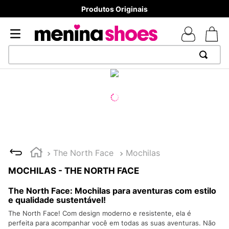
Produtos Originais
TERMOS MAIS BUSCADOS
1
º
TÊNIS NEWS BALANCE 530
2
º
MELISSAS MINI BABY
3
º
TÊNIS VEJA WHITE
4
º
NEW 9060
The North Face
Mochilas
5
º
ADIDAS
MOCHILAS - THE NORTH FACE
6
º
SAMBA
The North Face: Mochilas para aventuras com estilo
7
º
MELISSA SLIDE
e qualidade sustentável!
The North Face! Com design moderno e resistente, ela é
8
º
VANS TÊNIS VANS ULTRARANGE
perfeita para acompanhar você em todas as suas aventuras. Não