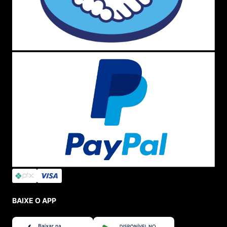
Jaquetas e casacos
: A
The North Face
é
conhecida por suas jaquetas e
casacos
de alta
qualidade, especialmente suas
jaquetas
impermeáveis
e
corta
-
vento
. Modelos populares
incluem a jaqueta
Apex Bionic
, a
jaqueta Resolve
e a
jaqueta Thermoball
.
Mochilas
: A The
North Face
oferece uma ampla
variedade de mochilas para diferentes atividades,
como caminhadas,
escaladas
e uso diário. Alguns
modelos populares são a mochila
Borealis
, a
mochila
Jester
e a mochila
Surge
.
Equipamentos para atividades ao ar livre
: A
marca também é conhecida por sua linha de
equipamentos para atividades ao ar livre,
incluindo
barracas
,
sacos de dormir
,
calçados
para caminhada, luvas e chapéus. Itens como
barraca Talus
e
saco de dormir Cat's Meow
são
bem avaliados.
Vestuário técnico
: A
The North Face
produz
roupas técnicas para atividades ao ar livre, como
caminhadas, escaladas e corridas. Isso inclui
camisetas, calças, blusas térmicas e acessórios
BAIXE O APP
específicos para diferentes climas e terrenos.
Em suma, seja uma
jaqueta The North Face
, um
casaco
,