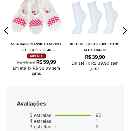
MEIA VANS CLASSIC CANOODLE
KIT COM 3 MEIAS PUKET CANO
KIT 3 PARES 36-40
ALTO BRANCO
VN000QCAJU4
R$
39
,
90
40%
OFF
R$
59
,
99
R$
99
,
90
Em até
1
x
R$
39
,
90
sem
Em até
1
x
R$
59
,
99
sem
juros
juros
Avaliações
5
estrelas
92
4
estrelas
1
3
estrelas
2