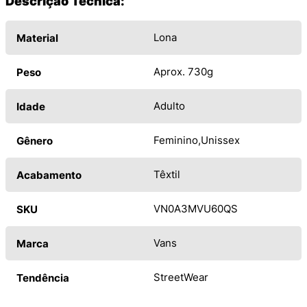
Descrição Técnica:
Lona
Material
Aprox. 730g
Peso
Adulto
Idade
Feminino
Unissex
Gênero
Têxtil
Acabamento
VN0A3MVU60QS
SKU
Vans
Marca
StreetWear
Tendência