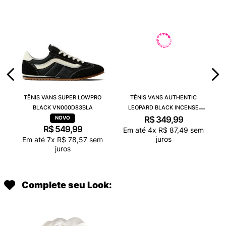
TÊNIS VANS SUPER LOWPRO
TÊNIS VANS AUTHENTIC
BLACK VN000D83BLA
LEOPARD BLACK INCENSE
VN000D6GGR4
R$
349
,
99
R$
549
,
99
Em até
4
x
R$
87
,
49
sem
juros
Em até
7
x
R$
78
,
57
sem
juros
Complete seu Look: