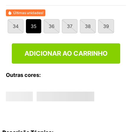
9
º
VEJA COUNTRY
10
º
NEW 530
Últimas unidades!
34
35
36
37
38
39
ADICIONAR AO CARRINHO
Outras cores: