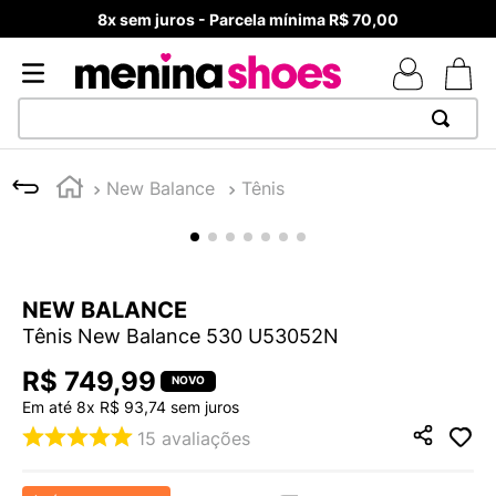
8x sem juros - Parcela mínima R$ 70,00
TERMOS MAIS BUSCADOS
New Balance
Tênis
1
º
TÊNIS NEWS BALANCE 530
2
º
MELISSAS MINI BABY
3
º
ADIDAS
NEW BALANCE
4
º
TÊNIS VEJA WHITE
Tênis New Balance 530 U53052N
5
º
NEW 9060
R$
749
,
99
6
º
MELISSA SLIDE
Em até
8
x
R$
93
,
74
sem juros
7
º
SAMBA
15
avaliações
8
º
VEJA COUNTRY