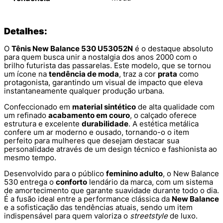
Detalhes:
O
Tênis New Balance 530 U53052N
é o destaque absoluto
para quem busca unir a nostalgia dos anos 2000 com o
brilho futurista das passarelas. Este modelo, que se tornou
um ícone na
tendência de moda
, traz a cor
prata
como
protagonista, garantindo um visual de impacto que eleva
instantaneamente qualquer produção urbana.
Confeccionado em
material sintético
de alta qualidade com
um refinado
acabamento em couro
, o calçado oferece
estrutura e excelente
durabilidade
. A estética metálica
confere um ar moderno e ousado, tornando-o o item
perfeito para mulheres que desejam destacar sua
personalidade através de um design técnico e fashionista ao
mesmo tempo.
Desenvolvido para o público
feminino adulto
, o New Balance
530 entrega o
conforto
lendário da marca, com um sistema
de amortecimento que garante suavidade durante todo o dia.
É a fusão ideal entre a performance clássica da
New Balance
e a sofisticação das tendências atuais, sendo um item
indispensável para quem valoriza o
streetstyle
de luxo.