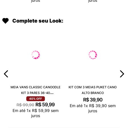
juros
juros
Complete seu Look:
MEIA VANS CLASSIC CANOODLE
KIT COM 3 MEIAS PUKET CANO
KIT 3 PARES 36-40
ALTO BRANCO
VN000QCAJU4
R$
39
,
90
40%
OFF
R$
59
,
99
R$
99
,
90
Em até
1
x
R$
39
,
90
sem
Em até
1
x
R$
59
,
99
sem
juros
juros