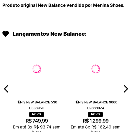
Produto original New Balance vendido por Menina Shoes.
Lançamentos New Balance:
TÊNIS NEW BALANCE 530
TÊNIS NEW BALANCE 9060
U53095U
U90609Z4
R$
749
,
99
R$
1
.
299
,
99
Em até
8
x
R$
93
,
74
sem
Em até
8
x
R$
162
,
49
sem