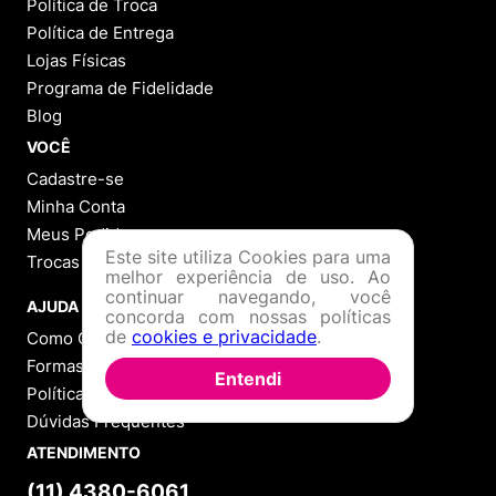
Política de Troca
Política de Entrega
Lojas Físicas
Programa de Fidelidade
Blog
VOCÊ
Cadastre-se
Minha Conta
Meus Pedidos
Este site utiliza Cookies para uma
Trocas e Devoluções
melhor experiência de uso. Ao
continuar navegando, você
AJUDA
concorda com nossas políticas
de
cookies e privacidade
.
Como Comprar
Formas de Pagamento
Entendi
Política de Troca
Dúvidas Frequentes
ATENDIMENTO
(11) 4380-6061