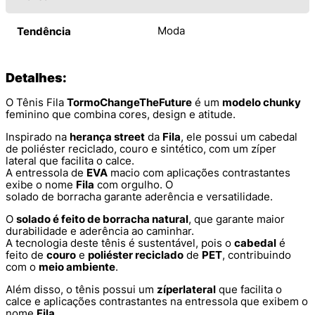
Moda
Tendência
Detalhes:
O Tênis Fila
Tormo
Change
The
Future
é um
modelo chunky
feminino que combina cores, design e atitude.
Inspirado na
herança street
da
Fila
, ele possui um cabedal
de poliéster reciclado, couro e sintético, com um zíper
lateral que facilita o calce.
A entressola de
EVA
macio com aplicações contrastantes
exibe o nome
Fila
com orgulho. O
solado de borracha garante aderência e versatilidade.
O
solado é feito de borracha natural
, que garante maior
durabilidade e aderência ao caminhar.
A tecnologia deste tênis é sustentável, pois o
cabedal
é
feito de
couro
e
poliéster reciclado
de
PET
, contribuindo
com o
meio ambiente
.
Além disso, o tênis possui um
zíper
lateral
que facilita o
calce e aplicações contrastantes na entressola que exibem o
nome
Fila
.