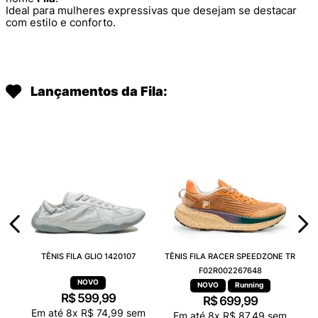
Ideal para mulheres expressivas que desejam se destacar
com estilo e conforto.
Lançamentos da Fila:
TÊNIS FILA GLIO 1420107
TÊNIS FILA RACER SPEEDZONE TR
F02R002267648
Running
R$
599
,
99
R$
699
,
99
Em até
8
x
R$
74
,
99
sem
Em até
8
x
R$
87
,
49
sem