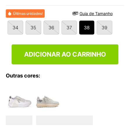
9
º
VEJA COUNTRY
10
º
NEW 530
Guia de Tamanho
Últimas unidades!
34
35
36
37
38
39
ADICIONAR AO CARRINHO
Outras cores: