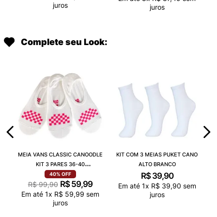
juros
juros
Complete seu Look:
MEIA VANS CLASSIC CANOODLE
KIT COM 3 MEIAS PUKET CANO
KIT 3 PARES 36-40
ALTO BRANCO
VN000QCAJU4
R$
39
,
90
40%
OFF
R$
59
,
99
R$
99
,
90
Em até
1
x
R$
39
,
90
sem
Em até
1
x
R$
59
,
99
sem
juros
juros