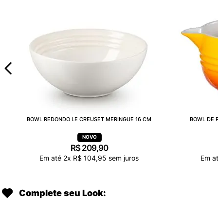
BOWL REDONDO LE CREUSET MERINGUE 16 CM
BOWL DE P
R$
209
,
90
Em até
2
x
R$
104
,
95
sem juros
Em a
Complete seu Look: