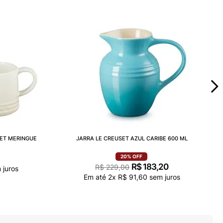
SET MERINGUE
JARRA LE CREUSET AZUL CARIBE 600 ML
20%
OFF
R$
183
,
20
R$
229
,
00
 juros
Em até
2
x
R$
91
,
60
sem juros