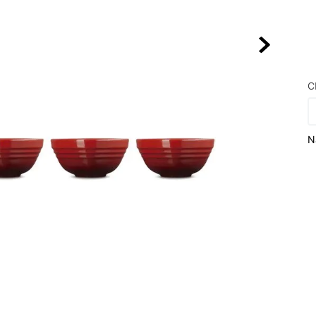
10
º
NEW BALA
C
N