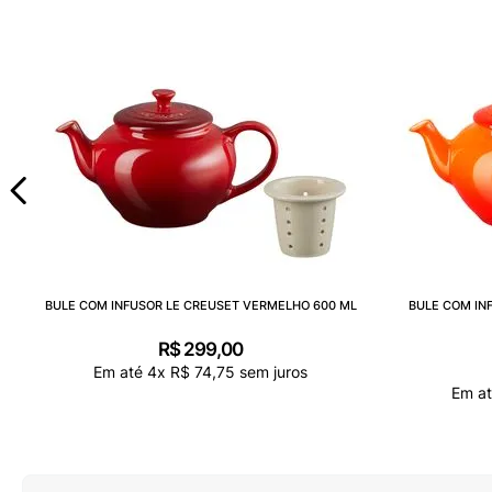
BULE COM INFUSOR LE CREUSET VERMELHO 600 ML
BULE COM IN
R$
299
,
00
Em até
4
x
R$
74
,
75
sem juros
Em a