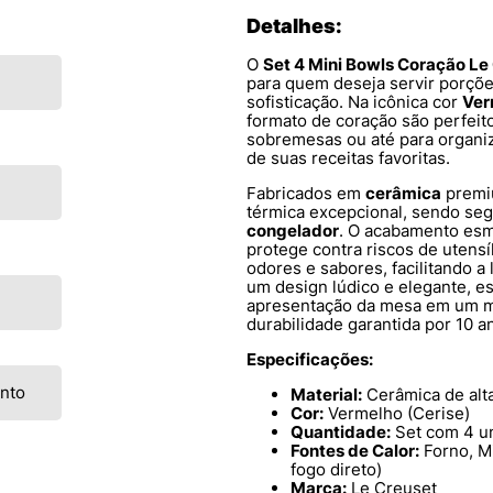
Detalhes:
O
Set 4 Mini Bowls Coração Le
para quem deseja servir porçõ
sofisticação. Na icônica cor
Ver
formato de coração são perfeit
sobremesas ou até para organiz
de suas receitas favoritas.
Fabricados em
cerâmica
premi
térmica excepcional, sendo se
congelador
. O acabamento esma
protege contra riscos de utensí
odores e sabores, facilitando 
um design lúdico e elegante, e
apresentação da mesa em um m
durabilidade garantida por 10 a
Especificações:
ento
Material:
Cerâmica de alt
Cor:
Vermelho (Cerise)
Quantidade:
Set com 4 u
Fontes de Calor:
Forno, M
fogo direto)
Marca:
Le Creuset