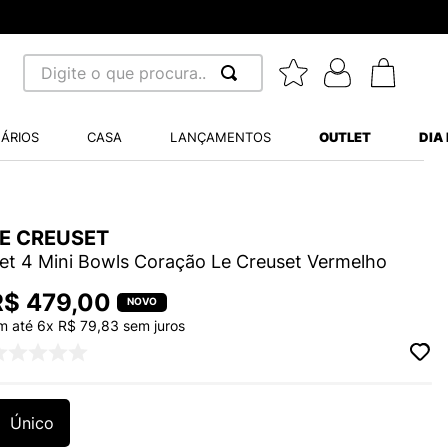
Digite o que procura...
 BUSCADOS
ÁRIOS
CASA
LANÇAMENTOS
OUTLET
DIA
S BALANCE 530
A WHITE
LE CREUSET
MINI BABY
et 4 Mini Bowls Coração Le Creuset Vermelho
R$
479
,
00
m até
6
x
R$
79
,
83
sem juros
LIDE
Único
S VANS ULTRARANGE