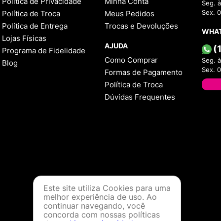
Política de Privacidade
Minha Conta
Seg. à
Política de Troca
Meus Pedidos
Sex. 
Política de Entrega
Trocas e Devoluções
WHA
Lojas Físicas
AJUDA
(
Programa de Fidelidade
Como Comprar
Seg. à
Blog
Sex. 
Formas de Pagamento
Política de Troca
Dúvidas Frequentes
Este site utiliza Cookies para uma
melhor experiência de uso. Ao
continuar navegando, você
concorda com nossas políticas