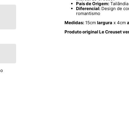
País de Origem:
Tailândia
Diferencial:
Design de cor
romantismo
Medidas:
15cm
largura
x 4cm
Produto original Le Creuset v
go