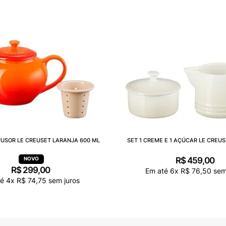
FUSOR LE CREUSET LARANJA 600 ML
SET 1 CREME E 1 AÇÚCAR LE CREU
R$
459
,
00
R$
299
,
00
Em até
6
x
R$
76
,
50
sem
té
4
x
R$
74
,
75
sem juros