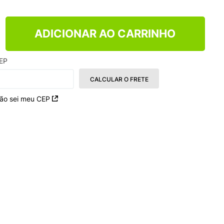
NCE 204L
ADICIONAR AO CARRINHO
EP
CALCULAR O FRETE
ão sei meu CEP