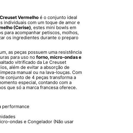
 Creuset Vermelho
é o conjunto ideal
es individuais com um toque de amor e
melho (Cerise)
, estes mini bowls em
os para acompanhar petiscos, molhos,
ar os ingredientes durante o preparo
um, as peças possuem uma resistência
guras para uso no
forno, micro-ondas e
ltado vitrificado da Le Creuset
lios, além de evitar a absorção de
a limpeza manual ou na lava-louças. Com
ste conjunto de 4 peças transforma a
omento especial, contando com a
nos que só a marca francesa oferece.
a performance
nidades
icro-ondas e Congelador (Não usar