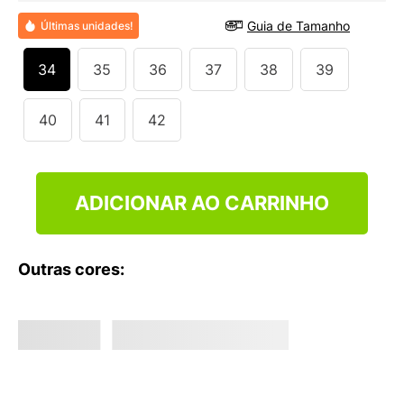
9
º
NEW 530
Guia de Tamanho
Últimas unidades!
10
º
VEJA COUNTRY
34
35
36
37
38
39
40
41
42
ADICIONAR AO CARRINHO
Outras cores: