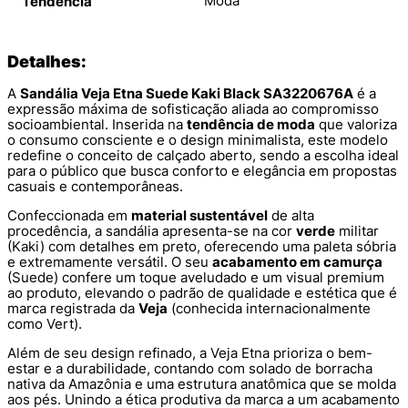
Moda
Tendência
Detalhes:
A
Sandália Veja Etna Suede Kaki Black SA3220676A
é a
expressão máxima de sofisticação aliada ao compromisso
socioambiental. Inserida na
tendência de moda
que valoriza
o consumo consciente e o design minimalista, este modelo
redefine o conceito de calçado aberto, sendo a escolha ideal
para o público que busca conforto e elegância em propostas
casuais e contemporâneas.
Confeccionada em
material sustentável
de alta
procedência, a sandália apresenta-se na cor
verde
militar
(Kaki) com detalhes em preto, oferecendo uma paleta sóbria
e extremamente versátil. O seu
acabamento em camurça
(Suede) confere um toque aveludado e um visual premium
ao produto, elevando o padrão de qualidade e estética que é
marca registrada da
Veja
(conhecida internacionalmente
como Vert).
Além de seu design refinado, a Veja Etna prioriza o bem-
estar e a durabilidade, contando com solado de borracha
nativa da Amazônia e uma estrutura anatômica que se molda
aos pés. Unindo a ética produtiva da marca a um acabamento