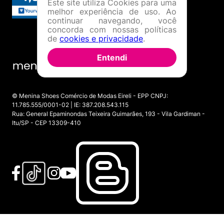
Este site utiliza Cookies para uma
melhor experiência de uso. Ao
continuar navegando, você
concorda com nossas políticas
de
cookies e privacidade
.
Entendi
© Menina Shoes Comércio de Modas Eireli - EPP CNPJ:
11.785.555/0001-02 | IE: 387.208.543.115
Rua: General Epaminondas Teixeira Guimarães, 193 - Vila Gardiman -
Itu/SP - CEP 13309-410