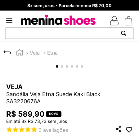
8x sem juros - Parcela mínima R$ 70,00
TERMOS MAIS BUSCADOS
Veja
Etna
1
º
TÊNIS NEWS BALANCE 530
2
º
MELISSAS MINI BABY
3
º
TÊNIS VEJA WHITE
VEJA
4
º
NEW 9060
Sandália Veja Etna Suede Kaki Black
5
º
ADIDAS
SA3220676A
6
º
SAMBA
R$
589
,
90
7
º
MELISSA SLIDE
Em até
8
x
R$
73
,
73
sem juros
2
avaliações
8
º
VANS TÊNIS VANS ULTRARANGE