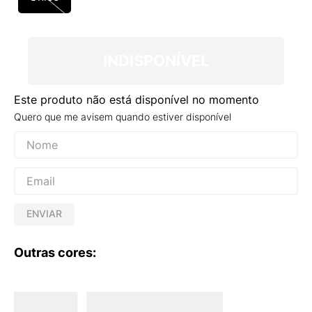
9
º
NEW 530
10
º
VANS TÊNIS VANS ULTRARANGE
INDISPONÍVEL
Este produto não está disponível no momento
Quero que me avisem quando estiver disponível
ENVIAR
Outras cores: