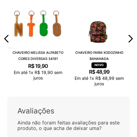
CHAVEIRO MELISSA ALFABETO
CHAVEIRO FARM XODOZINHO
CORES DIVERSAS 34191
BANANADA
R$
19
,
90
R$
48
,
99
Em até
1
x
R$
19
,
90
sem
juros
Em até
1
x
R$
48
,
99
sem
juros
Avaliações
Ainda não foram feitas avaliações para este
produto, o que acha de deixar uma?