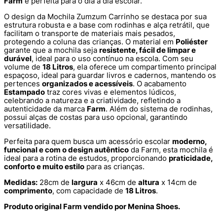
Farm
é perfeita para o dia a dia escolar.
O design da Mochila Zumzum Carrinho se destaca por sua
estrutura robusta e a base com rodinhas e alça retrátil, que
facilitam o transporte de materiais mais pesados,
protegendo a coluna das crianças. O material em
Poliéster
garante que a mochila seja
resistente, fácil de limpar e
durável
, ideal para o uso contínuo na escola. Com seu
volume de
18 Litros
, ela oferece um compartimento principal
espaçoso, ideal para guardar livros e cadernos, mantendo os
pertences
organizados e acessíveis
. O acabamento
Estampado
traz cores vivas e elementos lúdicos,
celebrando a natureza e a criatividade, refletindo a
autenticidade da marca
Farm
. Além do sistema de rodinhas,
possui alças de costas para uso opcional, garantindo
versatilidade.
Perfeita para quem busca um acessório escolar
moderno,
funcional e com o design autêntico
da Farm, esta mochila é
ideal para a rotina de estudos, proporcionando
praticidade,
conforto e muito estilo
para as crianças.
Medidas:
28cm de
largura
x 46cm de
altura
x 14cm de
comprimento
, com capacidade de
18 Litros
.
Produto original Farm vendido por Menina Shoes.