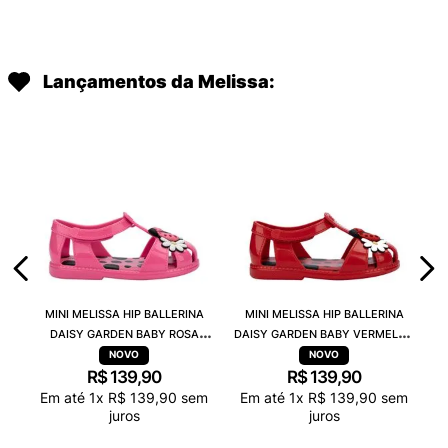
Lançamentos da Melissa:
MINI MELISSA HIP BALLERINA
MINI MELISSA HIP BALLERINA
DAISY GARDEN BABY ROSA
DAISY GARDEN BABY VERMELHO
PRETO 38115
PRETO 38115
R$
139
,
90
R$
139
,
90
Em até
1
x
R$
139
,
90
sem
Em até
1
x
R$
139
,
90
sem
juros
juros