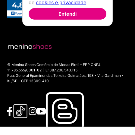
de
cookies e privacidade
.
Entendi
© Menina Shoes Comércio de Modas Eireli - EPP CNPJ:
11.785.555/0001-02 | IE: 387.208.543.115
Rua: General Epaminondas Teixeira Guimarães, 193 - Vila Gardiman -
Itu/SP - CEP 13309-410