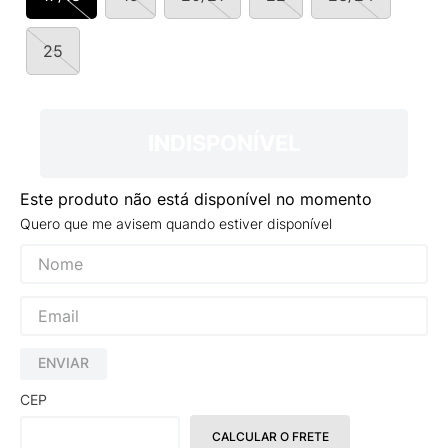
9
º
VANS TÊNIS VANS ULTRARANGE
10
º
NEW BALANCE 204L
25
INDISPONÍVEL
Este produto não está disponível no momento
Quero que me avisem quando estiver disponível
ENVIAR
CEP
CALCULAR O FRETE