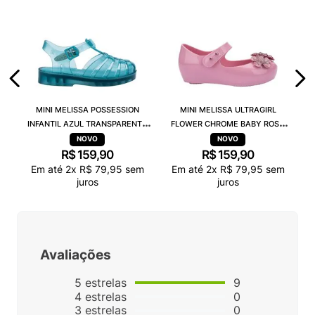
MINI MELISSA POSSESSION
MINI MELISSA ULTRAGIRL
INFANTIL AZUL TRANSPARENTE
FLOWER CHROME BABY ROSA
32410
38166
R$
159
,
90
R$
159
,
90
Em até
2
x
R$
79
,
95
sem
Em até
2
x
R$
79
,
95
sem
juros
juros
Avaliações
5
estrelas
9
4
estrelas
0
3
estrelas
0