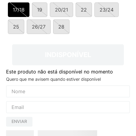
9
º
VEJA COUNTRY
17/18
19
20/21
22
23/24
10
º
NEW 530
25
26/27
28
INDISPONÍVEL
Este produto não está disponível no momento
Quero que me avisem quando estiver disponível
ENVIAR