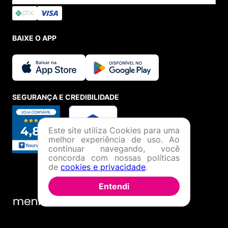
BAIXE O APP
SEGURANÇA E CREDIBILIDADE
Este site utiliza Cookies para uma
melhor experiência de uso. Ao
continuar navegando, você
concorda com nossas políticas
de
cookies e privacidade
.
Entendi