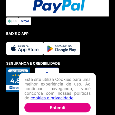
BAIXE O APP
SEGURANÇA E CREDIBILIDADE
Este site utiliza Cookies para uma
melhor experiência de uso. Ao
continuar navegando, você
concorda com nossas políticas
de
cookies e privacidade
.
Entendi