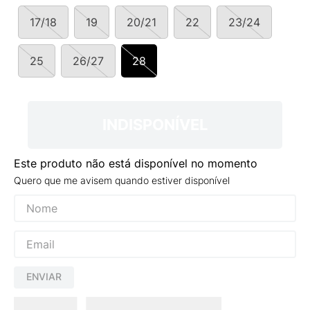
9
º
VANS TÊNIS VANS ULTRARANGE
17/18
19
20/21
22
23/24
10
º
NEW BALANCE 204L
25
26/27
28
INDISPONÍVEL
Este produto não está disponível no momento
Quero que me avisem quando estiver disponível
ENVIAR