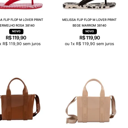
A FLIP FLOP M LOVER PRINT
MELISSA FLIP FLOP M LOVER PRINT
ERMELHO ROSA 38140
BEGE MARROM 38140
R$
119
,
90
R$
119
,
90
x
R$
119
,
90
sem juros
ou
1
x
R$
119
,
90
sem juros