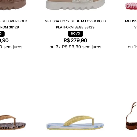
E M LOVER BOLD
MELISSA COZY SLIDE M LOVER BOLD
MELISS
ROM 38129
PLATFORM BEGE 38129
V
9
,
90
R$
279
,
90
0
sem juros
ou
3
x
R$
93
,
30
sem juros
ou
1