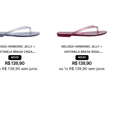
ISSA HARMONIC JELLY +
MELISSA HARMONIC JELLY +
NTONELA BRAGA CINZA
ANTONELA BRAGA ROSA
TRANSPARENTE 38263
TRANSPARENTE 38263
R$
139
,
90
R$
139
,
90
x
R$
139
,
90
sem juros
ou
1
x
R$
139
,
90
sem juros