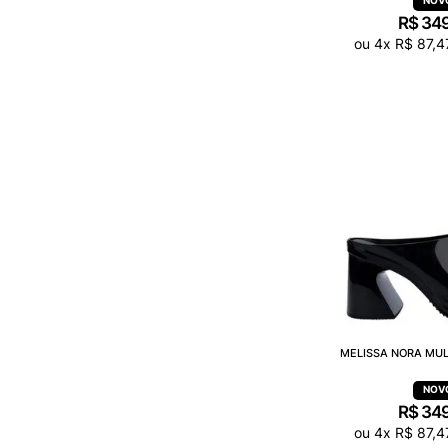
R$
34
ou
4
x
R$
87
,
4
MELISSA NORA MUL
R$
34
ou
4
x
R$
87
,
4