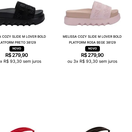
A COZY SLIDE M LOVER BOLD
MELISSA COZY SLIDE M LOVER BOLD
LATFORM PRETO 38129
PLATFORM ROSA BEGE 38129
R$
279
,
90
R$
279
,
90
3
x
R$
93
,
30
sem juros
ou
3
x
R$
93
,
30
sem juros