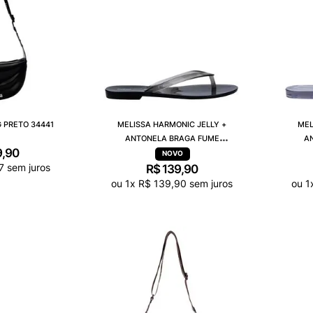
G PRETO 34441
MELISSA HARMONIC JELLY +
MEL
ANTONELA BRAGA FUME
A
9
,
90
TRANSPARENTE 38263
7
sem juros
R$
139
,
90
ou
1
x
R$
139
,
90
sem juros
ou
1