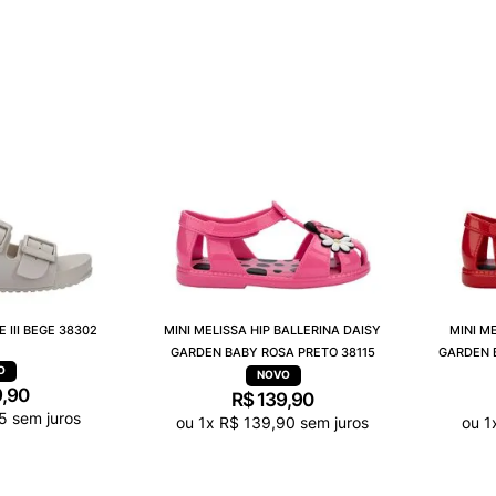
 III BEGE 38302
MINI MELISSA HIP BALLERINA DAISY
MINI M
GARDEN BABY ROSA PRETO 38115
GARDEN 
9
,
90
R$
139
,
90
5
sem juros
ou
1
x
R$
139
,
90
sem juros
ou
1