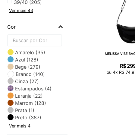
39/40
(
205
)
Ver mais 43
Cor
Amarelo
(
35
)
MELISSA VIBE BA
Azul
(
128
)
R$
29
Bege
(
279
)
ou
4
x
R$
74
,
9
Branco
(
140
)
Cinza
(
27
)
Estampados
(
4
)
Laranja
(
22
)
Marrom
(
128
)
Prata
(
1
)
Preto
(
387
)
Ver mais 4