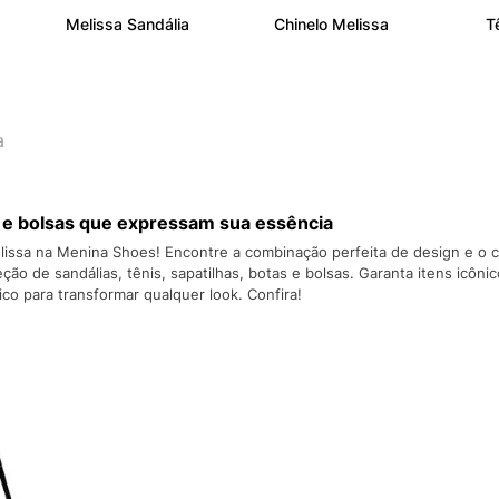
10
º
NEW 530
Melissa Sandália
Chinelo Melissa
T
a
s e bolsas que expressam sua essência
lissa na Menina Shoes! Encontre a combinação perfeita de design e o c
ção de sandálias, tênis, sapatilhas, botas e bolsas. Garanta itens icô
ico para transformar qualquer look. Confira!