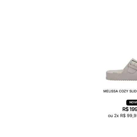
MELISSA COZY SLIDE
R$
19
ou
2
x
R$
99
,
9