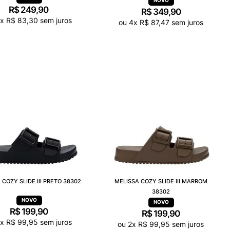
R$
249
,
90
R$
349
,
90
3
x
R$
83
,
30
sem juros
ou
4
x
R$
87
,
47
sem juros
 COZY SLIDE III PRETO 38302
MELISSA COZY SLIDE III MARROM
38302
R$
199
,
90
R$
199
,
90
x
R$
99
,
95
sem juros
ou
2
x
R$
99
,
95
sem juros