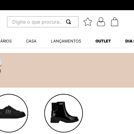
Digite o que procura...
 BUSCADOS
ÁRIOS
CASA
LANÇAMENTOS
OUTLET
DIA
S BALANCE 530
MINI BABY
A WHITE
LIDE
S VANS ULTRARANGE
TRY