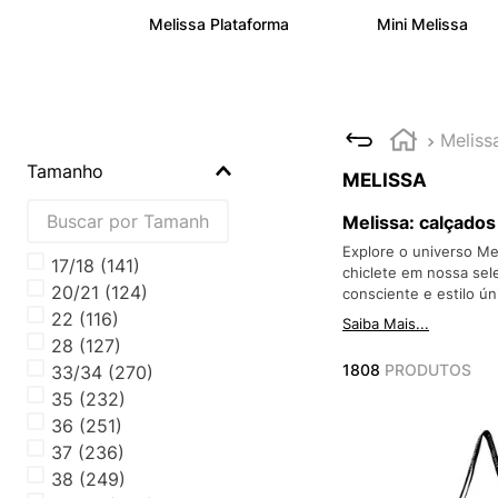
Melissa Plataforma
Mini Melissa
Meliss
Tamanho
MELISSA
Melissa: calçado
Explore o universo Me
17/18
(
141
)
chiclete em nossa sele
20/21
(
124
)
consciente e estilo ún
22
(
116
)
Saiba Mais...
28
(
127
)
1808
PRODUTOS
33/34
(
270
)
35
(
232
)
36
(
251
)
37
(
236
)
38
(
249
)