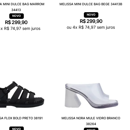
A MINI DULCE BAG MARROM
MELISSA MINI DULCE BAG BEGE 34413B
34413
R$
299
,
90
R$
299
,
90
ou
4
x
R$
74
,
97
sem juros
4
x
R$
74
,
97
sem juros
SA FLOX BOLD PRETO 38191
MELISSA NORA MULE VIDRO BRANCO
38264