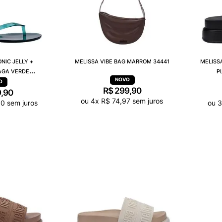
NIC JELLY +
MELISSA VIBE BAG MARROM 34441
MELISS
AGA VERDE
P
TE 38263
R$
299
,
90
9
,
90
ou
4
x
R$
74
,
97
sem juros
90
sem juros
ou