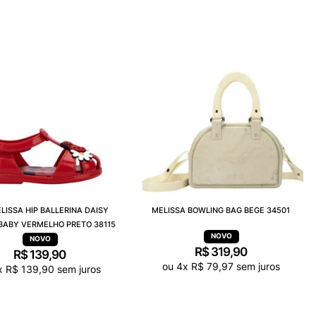
ELISSA HIP BALLERINA DAISY
MELISSA BOWLING BAG BEGE 34501
BABY VERMELHO PRETO 38115
R$
319
,
90
R$
139
,
90
ou
4
x
R$
79
,
97
sem juros
x
R$
139
,
90
sem juros