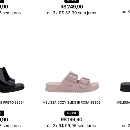
9
,
90
R$
249
,
90
ou
7
sem juros
ou
3
x
R$
83
,
30
sem juros
E PRETO 38264
MELISSA COZY SLIDE III ROSA 38302
MELISSA
9
,
90
R$
199
,
90
7
sem juros
ou
2
x
R$
99
,
95
sem juros
ou
2