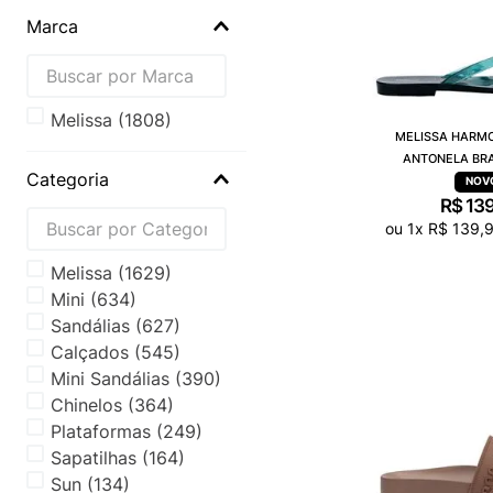
Marca
melissa
(
1808
)
MELISSA HARMO
ANTONELA BR
Categoria
TRANSPAREN
R$
13
ou
1
x
R$
139
,
Melissa
(
1629
)
Mini
(
634
)
Sandálias
(
627
)
Calçados
(
545
)
Mini Sandálias
(
390
)
Chinelos
(
364
)
Plataformas
(
249
)
Sapatilhas
(
164
)
Sun
(
134
)