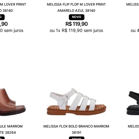
 M LOVER PRINT
MELISSA FLIP FLOP M LOVER PRINT
MELISS
O 38140
AMARELO AZUL 38140
9
,
90
R$
119
,
90
0
sem juros
ou
1
x
R$
119
,
90
sem juros
ou
MULE MARROM
MELISSA FLOX BOLD BRANCO MARROM
MELIS
TE 38264
38191