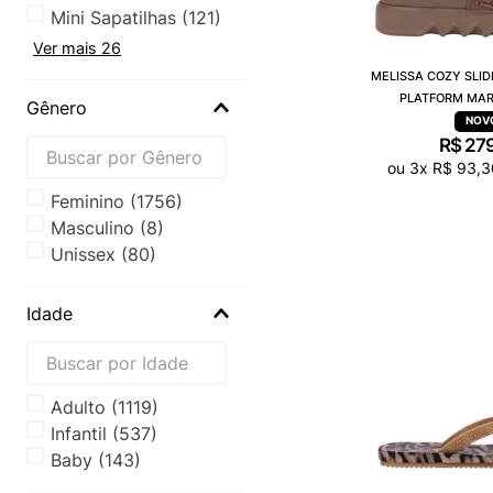
Mini Sapatilhas
(
121
)
Ver mais 26
MELISSA COZY SLID
PLATFORM MAR
Gênero
R$
27
ou
3
x
R$
93
,
3
Feminino
(
1756
)
Masculino
(
8
)
Unissex
(
80
)
Idade
Adulto
(
1119
)
Infantil
(
537
)
Baby
(
143
)