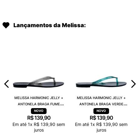
Lançamentos da Melissa:
MELISSA HARMONIC JELLY +
MELISSA HARMONIC JELLY +
ANTONELA BRAGA FUME
ANTONELA BRAGA VERDE
TRANSPARENTE 38263
TRANSPARENTE 38263
R$
139
,
90
R$
139
,
90
Em até
1
x
R$
139
,
90
sem
Em até
1
x
R$
139
,
90
sem
juros
juros