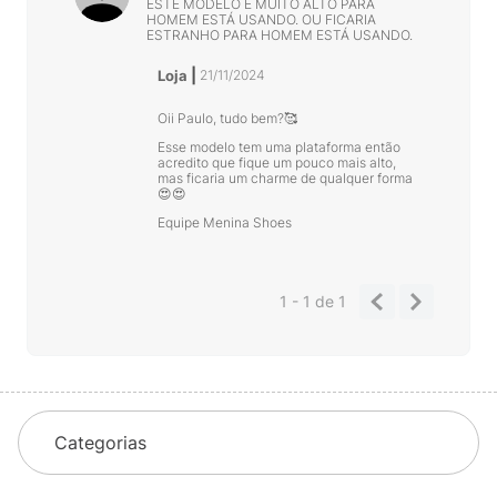
ESTE MODELO É MUITO ALTO PARA
HOMEM ESTÁ USANDO. OU FICARIA
ESTRANHO PARA HOMEM ESTÁ USANDO.
Loja
21/11/2024
Oii Paulo, tudo bem?🥰
Esse modelo tem uma plataforma então
acredito que fique um pouco mais alto,
mas ficaria um charme de qualquer forma
😍😍
Equipe Menina Shoes
1 - 1
de
1
Categorias