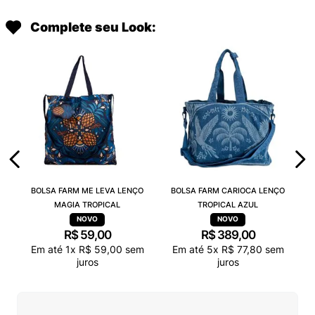
Complete seu Look:
BOLSA FARM ME LEVA LENÇO
BOLSA FARM CARIOCA LENÇO
MAGIA TROPICAL
TROPICAL AZUL
R$
59
,
00
R$
389
,
00
Em até
1
x
R$
59
,
00
sem
Em até
5
x
R$
77
,
80
sem
juros
juros