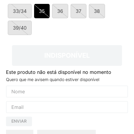
9
º
NEW 530
33/34
35
36
37
38
10
º
VEJA COUNTRY
39/40
INDISPONÍVEL
Este produto não está disponível no momento
Quero que me avisem quando estiver disponível
ENVIAR