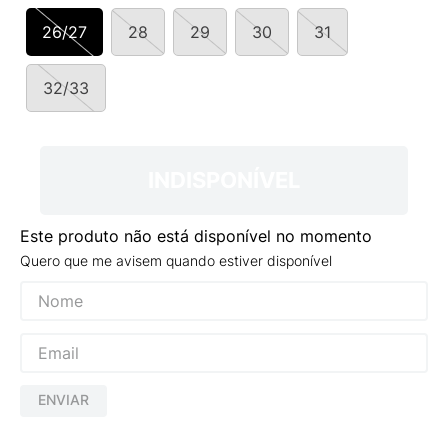
9
º
VANS TÊNIS VANS ULTRARANGE
26/27
28
29
30
31
10
º
NEW BALANCE 204L
32/33
INDISPONÍVEL
Este produto não está disponível no momento
Quero que me avisem quando estiver disponível
ENVIAR