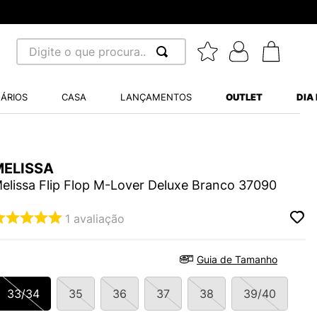
Digite o que procura...
 BUSCADOS
ÁRIOS
CASA
LANÇAMENTOS
OUTLET
DIA
S BALANCE 530
MINI BABY
A WHITE
MELISSA
elissa Flip Flop M-Lover Deluxe Branco 37090
1
avaliação
LIDE
Guia de Tamanho
S VANS ULTRARANGE
33/34
35
36
37
38
39/40