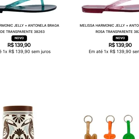
RMONIC JELLY + ANTONELA BRAGA
MELISSA HARMONIC JELLY + ANT
DE TRANSPARENTE 38263
ROSA TRANSPARENTE 38
R$
139
,
90
R$
139
,
90
té
1
x
R$
139
,
90
sem juros
Em até
1
x
R$
139
,
90
sem