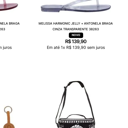
ONELA BRAGA
MELISSA HARMONIC JELLY + ANTONELA BRAGA
263
CINZA TRANSPARENTE 38263
R$
139
,
90
 juros
Em até
1
x
R$
139
,
90
sem juros