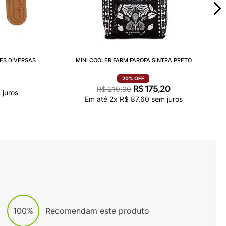
ES DIVERSAS
MINI COOLER FARM FAROFA SINTRA PRETO
20%
OFF
R$
175
,
20
R$
219
,
00
juros
Em até
2
x
R$
87
,
60
sem juros
100%
Recomendam este produto