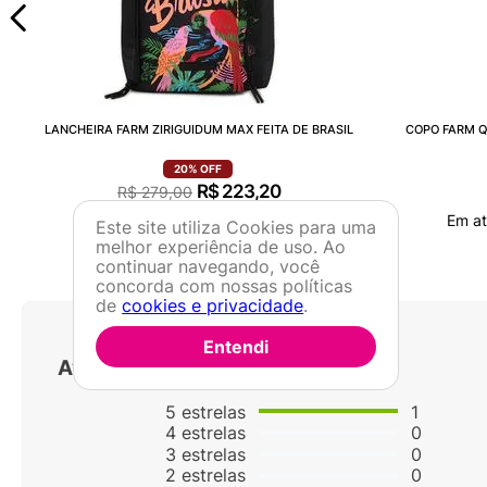
LANCHEIRA FARM ZIRIGUIDUM MAX FEITA DE BRASIL
COPO FARM Q
20%
OFF
R$
223
,
20
R$
279
,
00
Em até
3
x
R$
74
,
40
sem juros
Em a
Este site utiliza Cookies para uma
melhor experiência de uso. Ao
continuar navegando, você
concorda com nossas políticas
de
cookies e privacidade
.
Entendi
Avaliações
5
estrelas
1
4
estrelas
0
3
estrelas
0
2
estrelas
0