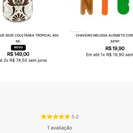
UE SEDE COLETANEA TROPICAL 450
CHAVEIRO MELISSA ALFABETO COR
ML
34191
R$
19
,
90
R$
149
,
00
Em até
1
x
R$
19
,
90
sem 
té
2
x
R$
74
,
50
sem juros
5.0
1
avaliação