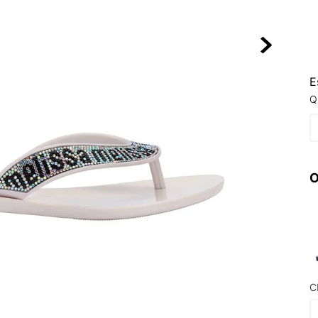
10
º
VEJA COUN
E
Q
O
C