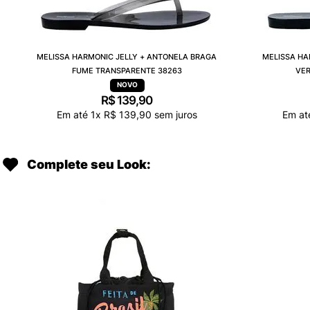
MELISSA HARMONIC JELLY + ANTONELA BRAGA
MELISSA HA
FUME TRANSPARENTE 38263
VER
R$
139
,
90
Em até
1
x
R$
139
,
90
sem juros
Em a
Complete seu Look: