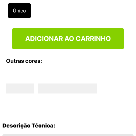
9
º
NEW 530
Único
10
º
VEJA COUNTRY
ADICIONAR AO CARRINHO
Outras cores:
Descrição Técnica: