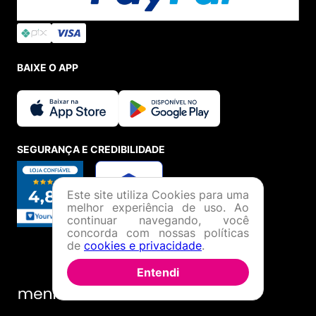
BAIXE O APP
SEGURANÇA E CREDIBILIDADE
Este site utiliza Cookies para uma
melhor experiência de uso. Ao
continuar navegando, você
concorda com nossas políticas
de
cookies e privacidade
.
Entendi