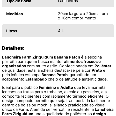
Lancheiras
Tipo de Bolsa
20cm largura x 20cm altura
Medidas
x 10cm comprimento
4 L
Litros
Detalhes:
Lancheira Farm Ziriguidum Banana Patch
é a escolha
perfeita para quem busca manter
alimentos frescos e
organizados
com muito estilo. Confeccionada em
Poliéster
de qualidade, esta lancheira destaca-se pela cor
Preto
e
pela icônica estampa
Banana Patch
, garantindo um
acabamento
Estampado
cheio de atitude e autenticidade.
Ideal para o público
Feminino
e
Adulto
que leva marmita,
lanches ou frutas para o trabalho, escola ou passeios, ela
comporta recipientes com isolamento térmico eficiente. O
design compacto permite que seja transportada facilmente
dentro da bolsa ou mochila, aliando praticidade ao visual
único da Farm. Além de ser versátil e resistente, a
Lancheira
Farm Ziriguidum
une a qualidade do poliéster ao
design