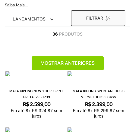
9
º
NEW 530
Saiba Mais...
10
º
VEJA COUNTRY
FILTRAR
LANÇAMENTOS
86
PRODUTOS
MOSTRAR ANTERIORES
MALA KIPLING NEW YOURI SPIN L
MALA KIPLING SPONTANEOUS S
PRETA I7930P39
VERMELHO I55084SS
R$
2
.
599
,
00
R$
2
.
399
,
00
Em até
8
x
R$
324
,
87
sem
Em até
8
x
R$
299
,
87
sem
juros
juros