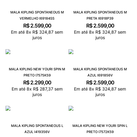
MALA KIPLING SPONTANEOUS M
MALA KIPLING SPONTANEOUS M
VERMELHO I69184SS
PRETA I6918P39
R$
2
.
599
,
00
R$
2
.
599
,
00
Em até
8
x
R$
324
,
87
sem
Em até
8
x
R$
324
,
87
sem
juros
juros
MALA KIPLING NEW YOURI SPIN M
MALA KIPLING SPONTANEOUS M
PRETO I7575K59
AZUL I691856V
R$
2
.
299
,
00
R$
2
.
599
,
00
Em até
8
x
R$
287
,
37
sem
Em até
8
x
R$
324
,
87
sem
juros
juros
MALA KIPLING SPONTANEOUS L
MALA KIPLING NEW YOURI SPIN L
AZUL I419356V
PRETO I7572K59