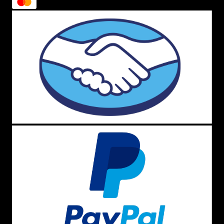
Versátil e ótima para te acompanhar em todas as
ocasiões!
Bolsa de viagem da Kipling
Sacola de viagem Kipling Deny
: Essa bolsa de passeio é
ótima para levar em viagens, principalmente porque tem
uma alça traseira que permite que a bolsa seja acoplada
na mala de viagem.
Bolsa Kipling Wellness Art
: Essa bolsa expansível é
excelente para levar acessórios de exercícios, mas
também é uma ótima opção para levar na viagem, pois
assim como a anterior, pode ser acoplada no carrinho da
mala.
Nécessaire para viagem da Kipling
Um item que ajuda muito na hora de organizar a mala é
ter uma ou mais nécessaires para que você coloque seus
itens de higiene e cosméticos de forma prática.
Nécessaire Kipling Jaconita
: A
nécessaire grande
é
ótima para viagens. Ela conta com dois compartimentos
principais espaçosos e várias divisórias internas. Vem