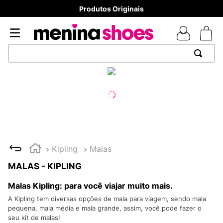
Produtos Originais
TERMOS MAIS BUSCADOS
1
º
TÊNIS NEWS BALANCE 530
2
º
MELISSAS MINI BABY
3
º
TÊNIS VEJA WHITE
4
º
NEW 9060
Kipling
Malas
5
º
ADIDAS
MALAS - KIPLING
6
º
SAMBA
Malas Kipling: para você viajar muito mais.
7
º
MELISSA SLIDE
A Kipling tem diversas opções de mala para viagem, sendo mala
pequena, mala média e mala grande, assim, você pode fazer o
8
º
VANS TÊNIS VANS ULTRARANGE
seu kit de malas!