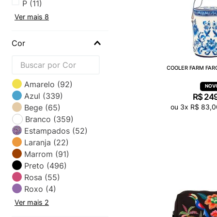
P
(
11
)
Ver mais 8
Cor
COOLER FARM FAR
Amarelo
(
92
)
Azul
(
339
)
R$
24
ou
3
x
R$
83
,
0
Bege
(
65
)
Branco
(
359
)
Estampados
(
52
)
Laranja
(
22
)
Marrom
(
91
)
Preto
(
496
)
Rosa
(
55
)
Roxo
(
4
)
Ver mais 2