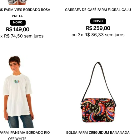
K FARM VIES BORDADO ROSA
GARRAFA DE CAFÉ FARM FLORAL CAJU
PRETA
R$
259
,
00
R$
149
,
00
ou
3
x
R$
86
,
33
sem juros
2
x
R$
74
,
50
sem juros
 FARM IPANEMA BORDADO RIO
BOLSA FARM ZIRIGUIDUM BANANADA
OFF WHITE