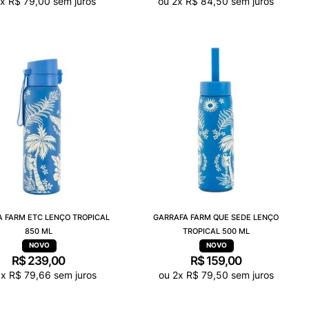
x
R$
79
,
00
sem juros
ou
2
x
R$
84
,
50
sem juros
 FARM ETC LENÇO TROPICAL
GARRAFA FARM QUE SEDE LENÇO
850 ML
TROPICAL 500 ML
R$
239
,
00
R$
159
,
00
3
x
R$
79
,
66
sem juros
ou
2
x
R$
79
,
50
sem juros