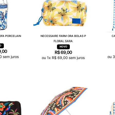
OFA PORCELAIN
NECESSAIRE FARM ORA BOLAS P
C
FLORAL SARA
9
,
00
R$
69
,
00
0
sem juros
ou
ou
1
x
R$
69
,
00
sem juros