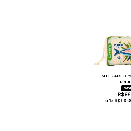
NECESSAIRE FARM
ROTUL
R$
98
ou
1
x
R$
98
,
0