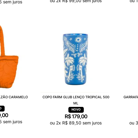
ou
2
x
R$
99
,
00
sem juros
ou
1
5
sem juros
LZÃO CARAMELO
COPO FARM GLUB LENÇO TROPICAL 500
GARRAFA
ML
9
,
00
R$
179
,
00
5
sem juros
ou
2
x
R$
89
,
50
sem juros
ou