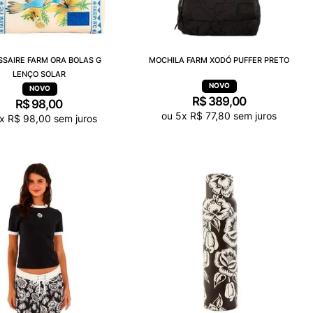
SAIRE FARM ORA BOLAS G
MOCHILA FARM XODÓ PUFFER PRETO
LENÇO SOLAR
R$
389
,
00
R$
98
,
00
ou
5
x
R$
77
,
80
sem juros
x
R$
98
,
00
sem juros