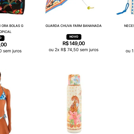
 ORA BOLAS G
GUARDA CHUVA FARM BANANADA
NECES
OPICAL
R$
149
,
00
,
00
ou
2
x
R$
74
,
50
sem juros
0
sem juros
ou
1