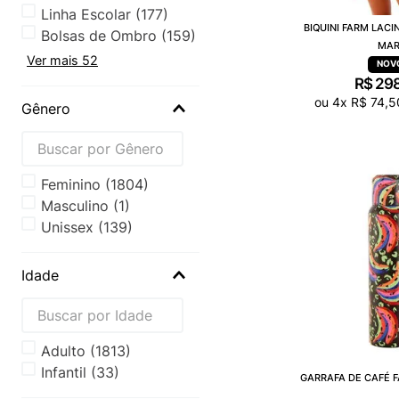
Linha Escolar
(
177
)
BIQUINI FARM LACI
Bolsas de Ombro
(
159
)
MA
Ver mais 52
R$
29
ou
4
x
R$
74
,
5
Gênero
Feminino
(
1804
)
Masculino
(
1
)
Unissex
(
139
)
Idade
Adulto
(
1813
)
Infantil
(
33
)
GARRAFA DE CAFÉ 