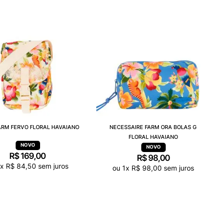
ARM FERVO FLORAL HAVAIANO
NECESSAIRE FARM ORA BOLAS G
FLORAL HAVAIANO
R$
169
,
00
R$
98
,
00
x
R$
84
,
50
sem juros
ou
1
x
R$
98
,
00
sem juros