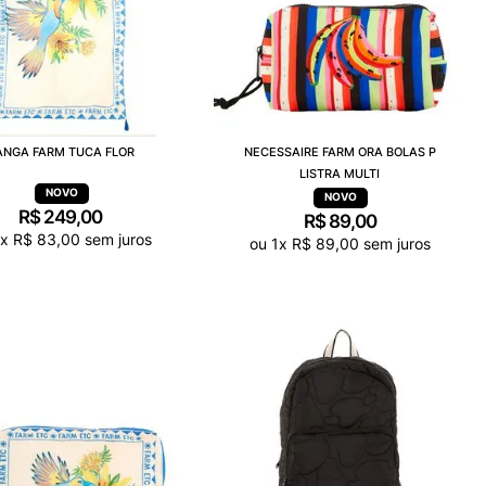
ANGA FARM TUCA FLOR
NECESSAIRE FARM ORA BOLAS P
LISTRA MULTI
R$
249
,
00
R$
89
,
00
3
x
R$
83
,
00
sem juros
ou
1
x
R$
89
,
00
sem juros