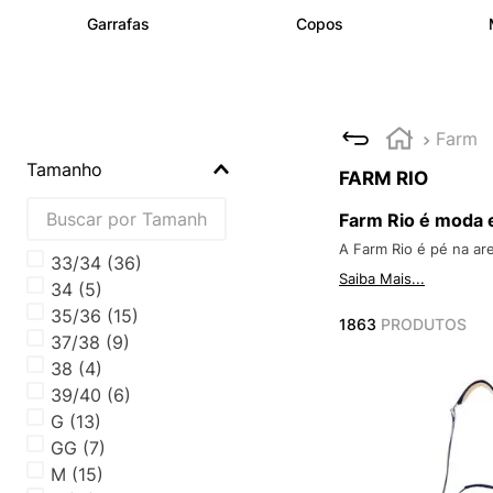
Garrafas
Copos
Farm
Tamanho
FARM RIO
Farm Rio é moda e
A Farm Rio é pé na are
33/34
(
36
)
Saiba Mais...
34
(
5
)
35/36
(
15
)
1863
PRODUTOS
37/38
(
9
)
38
(
4
)
39/40
(
6
)
G
(
13
)
GG
(
7
)
M
(
15
)