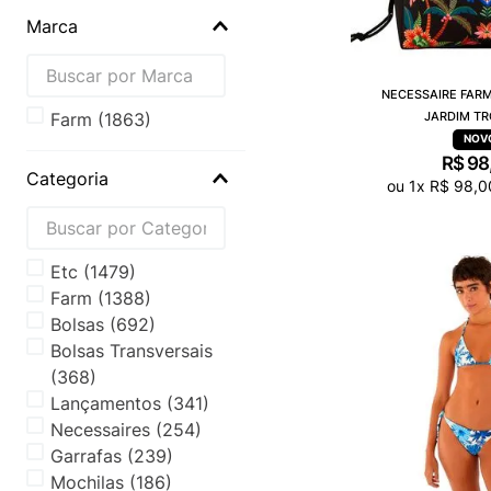
Marca
NECESSAIRE FARM
JARDIM TR
farm
(
1863
)
R$
98
Categoria
ou
1
x
R$
98
,
0
Etc
(
1479
)
Farm
(
1388
)
Bolsas
(
692
)
Bolsas Transversais
(
368
)
Lançamentos
(
341
)
Necessaires
(
254
)
Garrafas
(
239
)
Mochilas
(
186
)