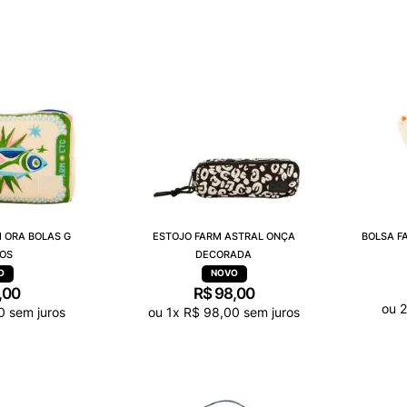
 ORA BOLAS G
ESTOJO FARM ASTRAL ONÇA
BOLSA F
OS
DECORADA
,
00
R$
98
,
00
ou
2
0
sem juros
ou
1
x
R$
98
,
00
sem juros