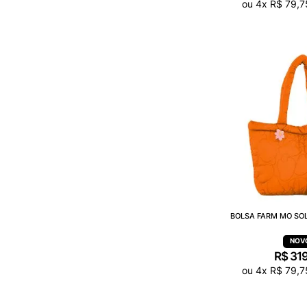
ou
4
x
R$
79
,
7
BOLSA FARM MO SO
R$
31
ou
4
x
R$
79
,
7