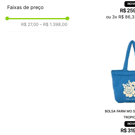
Faixas de preço
R$
25
ou
3
x
R$
86
,
3
R$ 27,00
–
R$ 1.398,00
BOLSA FARM MO 
TROPI
R$
31