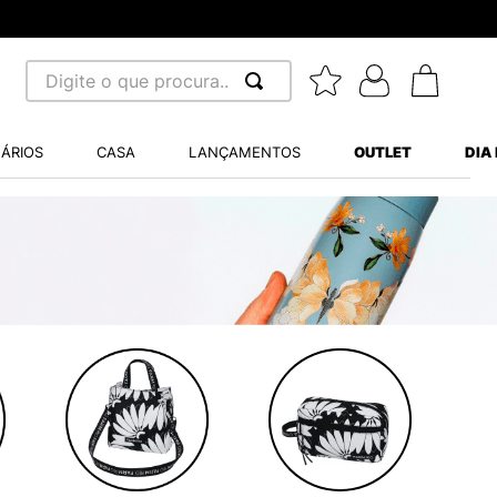
Digite o que procura...
 BUSCADOS
ÁRIOS
CASA
LANÇAMENTOS
OUTLET
DIA
S BALANCE 530
MINI BABY
A WHITE
LIDE
TRY
S VANS ULTRARANGE