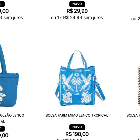
9
,
00
R$
29
,
99
3
sem juros
ou
1
x
R$
29
,
99
sem juros
ou
2
SOLZÃO LENÇO
BOLSA FARM MIMO LENÇO TROPICAL
BOLSA 
CAL
R$
198
,
00
9
,
00