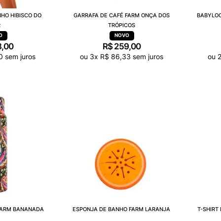
NHO HIBISCO DO
GARRAFA DE CAFÉ FARM ONÇA DOS
BABYLOO
R
TRÓPICOS
8
,
00
R$
259
,
00
0
sem juros
ou
3
x
R$
86
,
33
sem juros
ou
FARM BANANADA
ESPONJA DE BANHO FARM LARANJA
T-SHIRT