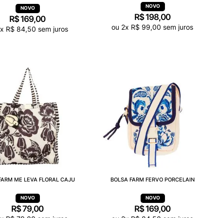
R$
198
,
00
R$
169
,
00
ou
2
x
R$
99
,
00
sem juros
x
R$
84
,
50
sem juros
FARM ME LEVA FLORAL CAJU
BOLSA FARM FERVO PORCELAIN
R$
79
,
00
R$
169
,
00