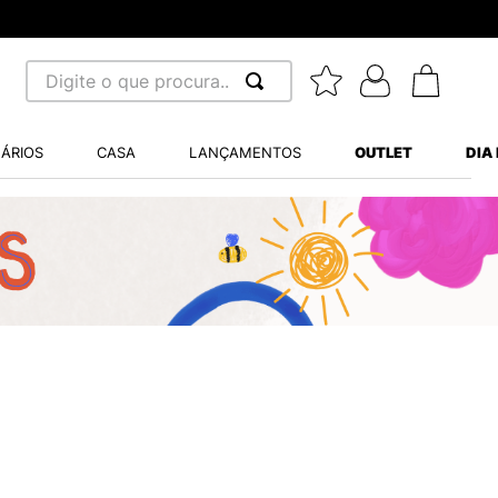
Digite o que procura...
 BUSCADOS
ÁRIOS
CASA
LANÇAMENTOS
OUTLET
DIA
S BALANCE 530
A WHITE
MINI BABY
LIDE
S VANS ULTRARANGE