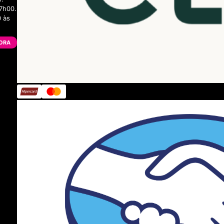
7h00.
 às
ORA