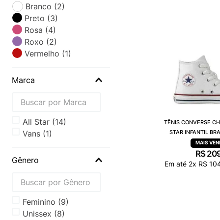
Branco
(
2
)
Preto
(
3
)
Rosa
(
4
)
Roxo
(
2
)
Vermelho
(
1
)
Marca
all star
(
14
)
TÊNIS CONVERSE CH
vans
(
1
)
STAR INFANTIL B
CK0004
R$
20
Gênero
Em até
2
x
R$
10
Feminino
(
9
)
Unissex
(
8
)