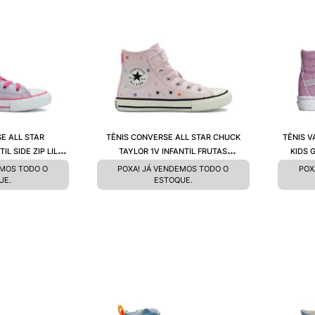
E ALL STAR
TÊNIS CONVERSE ALL STAR CHUCK
TÊNIS V
IL SIDE ZIP LILÁS
TAYLOR 1V INFANTIL FRUTAS
KIDS 
0001
SILVESTRES AMENDOA PRETO
EMOS TODO O
POXA! JÁ VENDEMOS TODO O
POX
CK12410002
UE.
ESTOQUE.