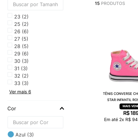
15
PRODUTOS
23
(
2
)
25
(
2
)
26
(
6
)
27
(
5
)
28
(
5
)
29
(
6
)
30
(
3
)
31
(
3
)
32
(
2
)
33
(
3
)
Ver mais 6
TÊNIS CONVERSE CH
STAR INFANTIL R
CK0003
Cor
R$
18
Em até
2
x
R$
94
Azul
(
3
)