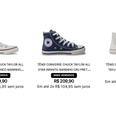
UCK TAYLOR ALL
TÊNIS CONVERSE CHUCK TAYLOR ALL
TÊNIS 
RANCO MARINHO
STAR INFANTIL MARINHO CRU PRETO
TAYL
0001
CK00040003
9
,
90
R$
209
,
90
Em at
4
,
95
sem juros
Em até
2
x
R$
104
,
95
sem juros