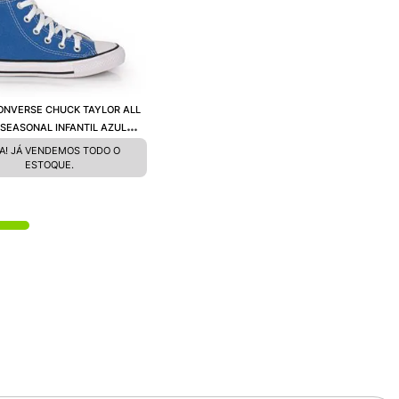
ONVERSE CHUCK TAYLOR ALL
 SEASONAL INFANTIL AZUL
ESTRAL PRETO BRANCO
A! JÁ VENDEMOS TODO O
CK04280044
ESTOQUE.