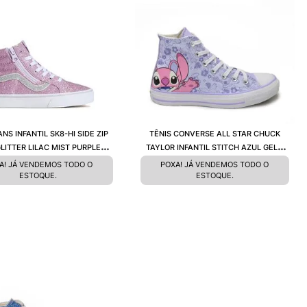
ANS INFANTIL SK8-HI SIDE ZIP
TÊNIS CONVERSE ALL STAR CHUCK
GLITTER LILAC MIST PURPLE
TAYLOR INFANTIL STITCH AZUL GELO
VN000CYEEMY
LILÁS VIOLETA BRANCO CK13790001
A! JÁ VENDEMOS TODO O
POXA! JÁ VENDEMOS TODO O
ESTOQUE.
ESTOQUE.