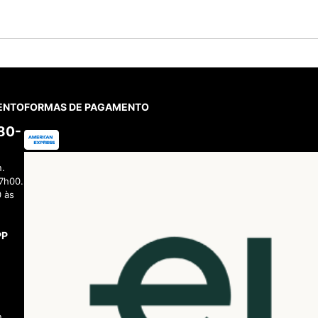
ENTO
FORMAS DE PAGAMENTO
380-
n.
7h00.
 às
PP
n.