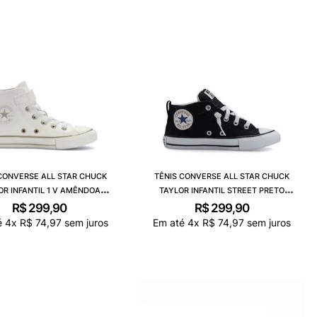
CONVERSE ALL STAR CHUCK
TÊNIS CONVERSE ALL STAR CHUCK
OR INFANTIL 1 V AMÊNDOA
TAYLOR INFANTIL STREET PRETO
CK12940001
CK12340001
R$
299
,
90
R$
299
,
90
é
4
x
R$
74
,
97
sem juros
Em até
4
x
R$
74
,
97
sem juros