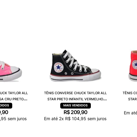
10
º
NEW BALA
UCK TAYLOR ALL
TÊNIS CONVERSE CHUCK TAYLOR ALL
TÊNIS C
OSA CRU PRETO
STAR PRETO INFANTIL VERMELHO
STAR
0006
CK00040007
9
,
90
R$
209
,
90
Em at
,
95
sem juros
Em até
2
x
R$
104
,
95
sem juros