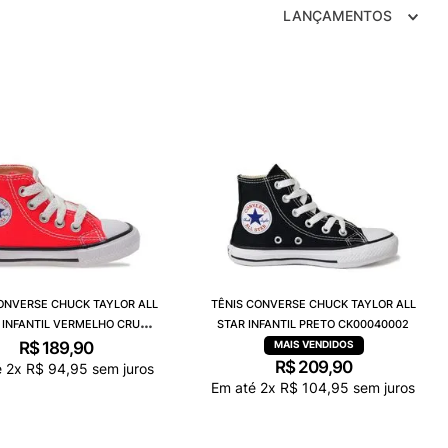
NCE 204L
LANÇAMENTOS
ONVERSE CHUCK TAYLOR ALL
TÊNIS CONVERSE CHUCK TAYLOR ALL
 INFANTIL VERMELHO CRU
STAR INFANTIL PRETO CK00040002
CK00030004
R$
189
,
90
R$
209
,
90
é
2
x
R$
94
,
95
sem juros
Em até
2
x
R$
104
,
95
sem juros