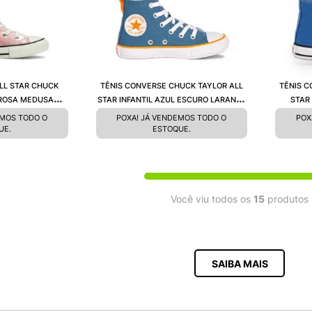
LL STAR CHUCK
TÊNIS CONVERSE CHUCK TAYLOR ALL
TÊNIS C
 ROSA MEDUSA
STAR INFANTIL AZUL ESCURO LARANJA
STAR
3140001
BRANCO CK09090001
ANC
EMOS TODO O
POXA! JÁ VENDEMOS TODO O
POX
UE.
ESTOQUE.
Você viu todos os
15
produtos
SAIBA MAIS