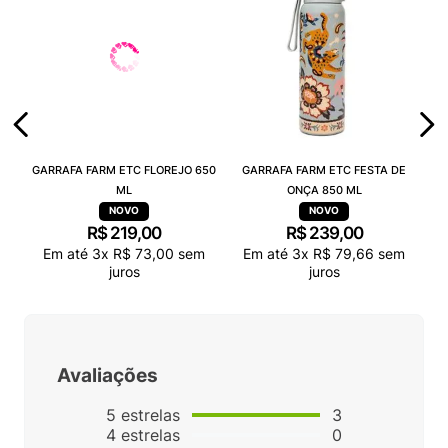
GARRAFA FARM ETC FLOREJO 650
GARRAFA FARM ETC FESTA DE
ML
ONÇA 850 ML
R$
219
,
00
R$
239
,
00
Em até
3
x
R$
73
,
00
sem
Em até
3
x
R$
79
,
66
sem
juros
juros
Avaliações
5
estrelas
3
4
estrelas
0