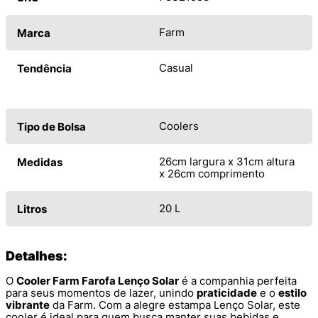
Farm
Marca
Casual
Tendência
Coolers
Tipo de Bolsa
26cm largura x 31cm altura
Medidas
x 26cm comprimento
20 L
Litros
Detalhes:
O
Cooler Farm Farofa Lenço Solar
é a companhia perfeita
para seus momentos de lazer, unindo
praticidade
e o
estilo
vibrante
da Farm. Com a alegre estampa Lenço Solar, este
cooler é ideal para quem busca manter suas bebidas e