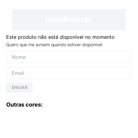
9
º
VANS TÊNIS VANS ULTRARANGE
10
º
NEW BALANCE 204L
INDISPONÍVEL
Este produto não está disponível no momento
Quero que me avisem quando estiver disponível
ENVIAR
Outras cores: