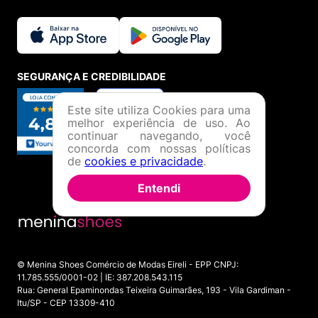
SEGURANÇA E CREDIBILIDADE
Este site utiliza Cookies para uma
melhor experiência de uso. Ao
continuar navegando, você
concorda com nossas políticas
de
cookies e privacidade
.
Entendi
© Menina Shoes Comércio de Modas Eireli - EPP CNPJ:
11.785.555/0001-02 | IE: 387.208.543.115
Rua: General Epaminondas Teixeira Guimarães, 193 - Vila Gardiman -
Itu/SP - CEP 13309-410