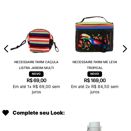
NECESSAIRE FARM CAÇULA
NECESSAIRE FARM ME LEVA
LISTRA JARDIM MULTI
TROPICAL
R$
69
,
00
R$
169
,
00
Em até
1
x
R$
69
,
00
sem
Em até
2
x
R$
84
,
50
sem
juros
juros
Complete seu Look: