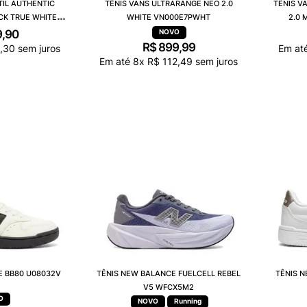
TIL AUTHENTIC
TÊNIS VANS ULTRARANGE NEO 2.0
TÊNIS V
CK TRUE WHITE
WHITE VN000E7PWHT
2.0 
1LXN
9
,
90
R$
899
,
99
,
30
sem juros
Em at
Em até
8
x
R$
112
,
49
sem juros
E BB80 U08032V
TÊNIS NEW BALANCE FUELCELL REBEL
TÊNIS 
V5 WFCX5M2
Running