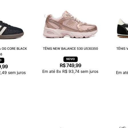
A OG CORE BLACK
TÊNIS NEW BALANCE 530 U530350
TÊNIS 
36
R$
749
,
99
9
,
99
Em até
8
x
R$
93
,
74
sem juros
2
,
49
sem juros
Em at