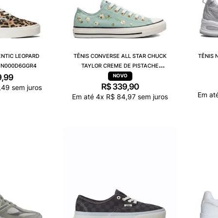
ENTIC LEOPARD
TÊNIS CONVERSE ALL STAR CHUCK
TÊNIS 
VN000D6GGR4
TAYLOR CREME DE PISTACHE
CT34640001
9
,
99
R$
339
,
90
,
49
sem juros
Em at
Em até
4
x
R$
84
,
97
sem juros