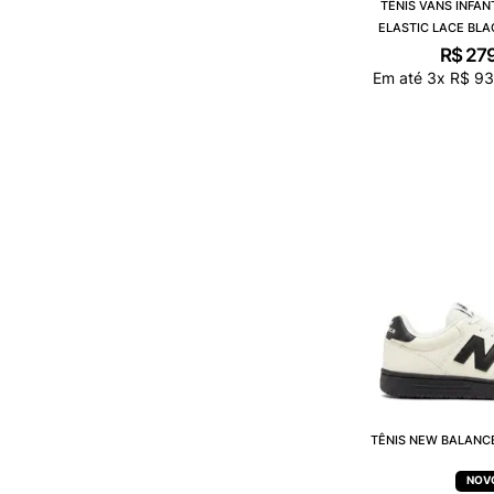
TÊNIS VANS INFAN
ELASTIC LACE BLA
VN0A34A
R$
27
Em até
3
x
R$
93
TÊNIS NEW BALANC