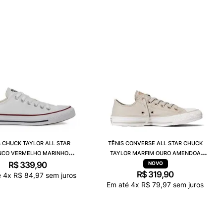
S CHUCK TAYLOR ALL STAR
TÊNIS CONVERSE ALL STAR CHUCK
NCO VERMELHO MARINHO
TAYLOR MARFIM OURO AMENDOA
CT04500001
CT35000003
R$
339
,
90
R$
319
,
90
é
4
x
R$
84
,
97
sem juros
Em até
4
x
R$
79
,
97
sem juros