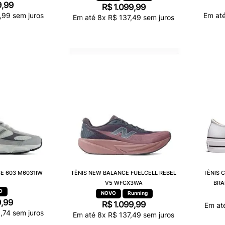
9
,
99
R$
1
.
099
,
99
,
99
sem juros
Em at
Em até
8
x
R$
137
,
49
sem juros
E 603 M6031IW
TÊNIS NEW BALANCE FUELCELL REBEL
TÊNIS 
V5 WFCX3WA
BRA
Running
9
,
99
R$
1
.
099
,
99
Em at
3
,
74
sem juros
Em até
8
x
R$
137
,
49
sem juros