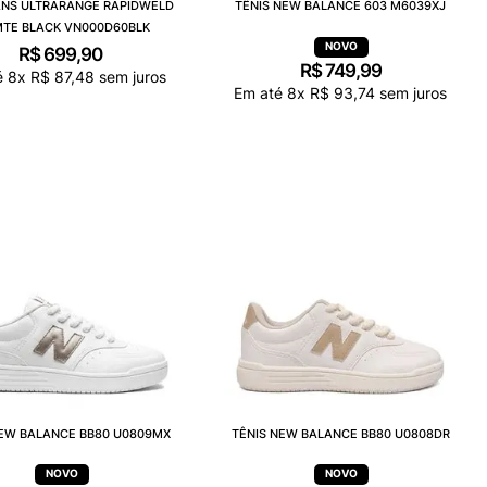
ANS ULTRARANGE RAPIDWELD
TÊNIS NEW BALANCE 603 M6039XJ
MTE BLACK VN000D60BLK
R$
699
,
90
R$
749
,
99
é
8
x
R$
87
,
48
sem juros
Em até
8
x
R$
93
,
74
sem juros
NEW BALANCE BB80 U0809MX
TÊNIS NEW BALANCE BB80 U0808DR