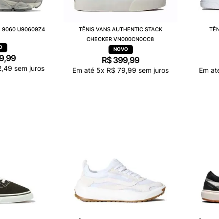
 9060 U90609Z4
TÊNIS VANS AUTHENTIC STACK
TÊN
CHECKER VN000CN0CC8
9
,
99
R$
399
,
99
2
,
49
sem juros
Em até
5
x
R$
79
,
99
sem juros
Em at