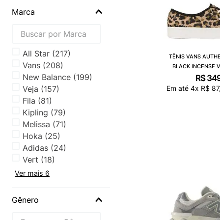
Marca
all star
(
217
)
TÊNIS VANS AUTH
vans
(
208
)
BLACK INCENSE 
new balance
(
199
)
R$
34
veja
(
157
)
Em até
4
x
R$
87
fila
(
81
)
kipling
(
79
)
melissa
(
71
)
hoka
(
25
)
adidas
(
24
)
vert
(
18
)
Ver mais 6
Gênero