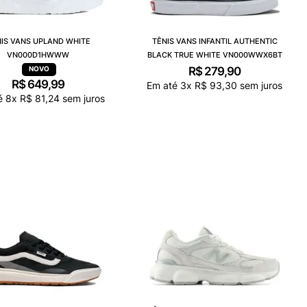
IS VANS UPLAND WHITE
TÊNIS VANS INFANTIL AUTHENTIC
VN000D1HWWW
BLACK TRUE WHITE VN000WWX6BT
R$
279
,
90
R$
649
,
99
Em até
3
x
R$
93
,
30
sem juros
é
8
x
R$
81
,
24
sem juros