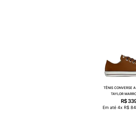
TÊNIS CONVERSE A
TAYLOR MARR
CT0450
R$
33
Em até
4
x
R$
8