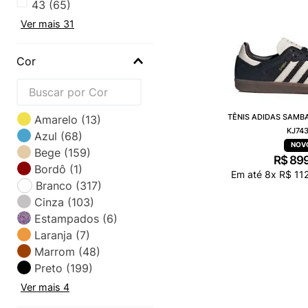
43
(
65
)
Ver mais 31
Cor
TÊNIS ADIDAS SAMB
Amarelo
(
13
)
KJ74
Azul
(
68
)
Bege
(
159
)
R$
89
Bordô
(
1
)
Em até
8
x
R$
11
Branco
(
317
)
Cinza
(
103
)
Estampados
(
6
)
Laranja
(
7
)
Marrom
(
48
)
Preto
(
199
)
Ver mais 4