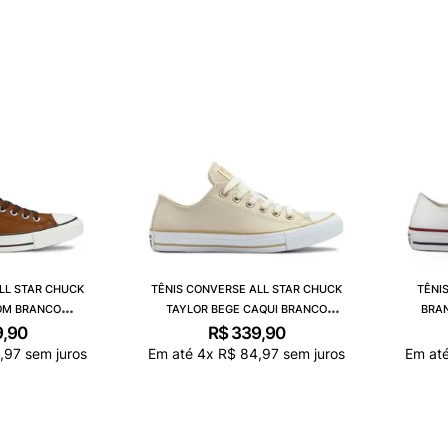
LL STAR CHUCK
TÊNIS CONVERSE ALL STAR CHUCK
TÊNI
OM BRANCO
TAYLOR BEGE CAQUI BRANCO
BRA
0005
CT04500006
9
,
90
R$
339
,
90
4
,
97
sem juros
Em até
4
x
R$
84
,
97
sem juros
Em at