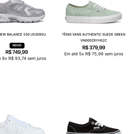
NEW BALANCE 530 U53095U
TÊNIS VANS AUTHENTIC SUEDE GREEN
VN000Z8YH52C
R$
379
,
99
R$
749
,
99
Em até
5
x
R$
75
,
99
sem juros
é
8
x
R$
93
,
74
sem juros