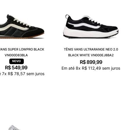
VANS SUPER LOWPRO BLACK
TÊNIS VANS ULTRARANGE NEO 2.0
VN000D83BLA
BLACK WHITE VN000EJ8BA2
R$
899
,
99
R$
549
,
99
Em até
8
x
R$
112
,
49
sem juros
é
7
x
R$
78
,
57
sem juros