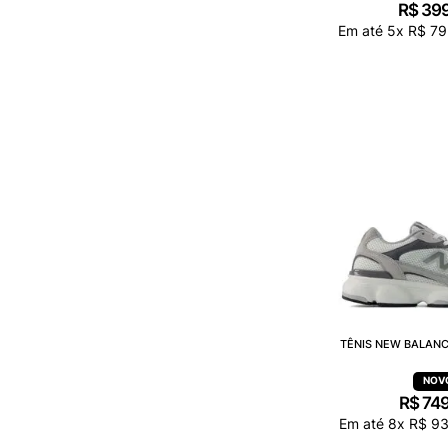
R$
39
Em até
5
x
R$
79
TÊNIS NEW BALANC
R$
74
Em até
8
x
R$
9