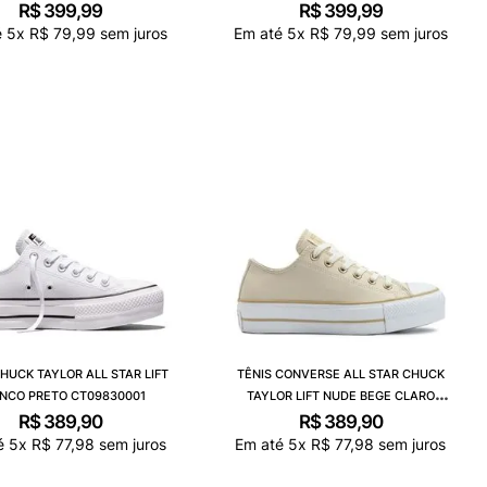
R$
399
,
99
R$
399
,
99
é
5
x
R$
79
,
99
sem juros
Em até
5
x
R$
79
,
99
sem juros
CHUCK TAYLOR ALL STAR LIFT
TÊNIS CONVERSE ALL STAR CHUCK
NCO PRETO CT09830001
TAYLOR LIFT NUDE BEGE CLARO
BRANCO CT09830003
R$
389
,
90
R$
389
,
90
é
5
x
R$
77
,
98
sem juros
Em até
5
x
R$
77
,
98
sem juros