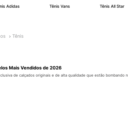
10
º
NEW 530
nis Adidas
Tênis Vans
Tênis All Star
dos
Tênis
los Mais Vendidos de 2026
clusiva de calçados originais e de alta qualidade que estão bombando 