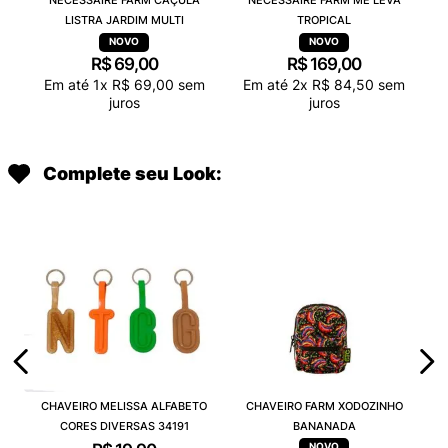
NECESSAIRE FARM CAÇULA
NECESSAIRE FARM ME LEVA
LISTRA JARDIM MULTI
TROPICAL
R$
69
,
00
R$
169
,
00
Em até
1
x
R$
69
,
00
sem
Em até
2
x
R$
84
,
50
sem
juros
juros
Complete seu Look:
CHAVEIRO MELISSA ALFABETO
CHAVEIRO FARM XODOZINHO
CORES DIVERSAS 34191
BANANADA