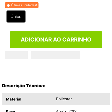
9
º
VANS TÊNIS VANS ULTRARANGE
Últimas unidades!
10
º
NEW BALANCE 204L
Único
ADICIONAR AO CARRINHO
Descrição Técnica:
Poliéster
Material
Aprox. 220g
Peso