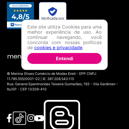
Este site utiliza Cookies para uma
melhor experiência de uso. Ao
continuar navegando, você
concorda com nossas políticas
de
cookies e privacidade
.
Entendi
© Menina Shoes Comércio de Modas Eireli - EPP CNPJ:
11.785.555/0001-02 | IE: 387.208.543.115
Rua: General Epaminondas Teixeira Guimarães, 193 - Vila Gardiman -
Itu/SP - CEP 13309-410