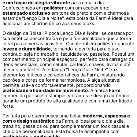
e um toque de alegria vibrante
para o dia a dia.
Confeccionada em
poliéster
com um acabamento
estampado exclusivo
em tons de preto e com a charmosa
estampa "Lenço Dia e Noite", esta bolsa da Farm é ideal para
adicionar um charme único aos seus looks.
O design da Bolsa "Pipoca Lenço Dia e Noite" se destaca por
sua estética descontraída e pela funcionalidade que a torna
ideal para diversas ocasiões. O material em poliéster garante
leveza e durabilidade
, tornando-a perfeita para o uso
contínuo, seja no trabalho, faculdade ou passeios. Possui um
compartimento principal espaçoso, perfeito para carregar os
itens essenciais, como celular, carteira, chaves, livros e até
mesmo um tablet. A estampa "Lenço Dia e Noite" traz
elementos lúdicos e característicos da Farm, misturando
padrões e cores de forma harmoniosa. A alça ajustável
permite usá-la confortavelmente, proporcionando
praticidade e liberdade de movimento
. A marca
Farm
,
conhecida por suas estampas vibrantes e design autêntico,
garante um produto de alta qualidade e com uma identidade
forte.
Perfeita para quem busca uma bolsa
moderna, espaçosa e
com o design autêntico
da Farm, é ideal para o dia a dia,
trabalho, passeios ou para complementar um look casual e
cheio de personalidade. Esta bolsa te acompanha com
praticidade
e
muito estilo
.