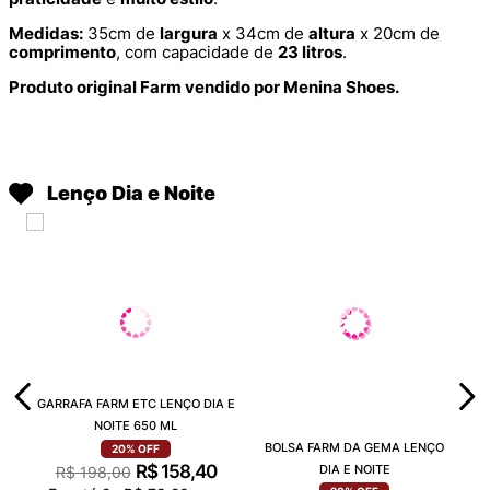
Medidas:
35cm de
largura
x 34cm de
altura
x 20cm de
comprimento
, com capacidade de
23 litros
.
Produto original Farm vendido por Menina Shoes.
Lenço Dia e Noite
GARRAFA FARM ETC LENÇO DIA E
NOITE 650 ML
BOLSA FARM DA GEMA LENÇO
20%
OFF
R$
158
,
40
DIA E NOITE
R$
198
,
00