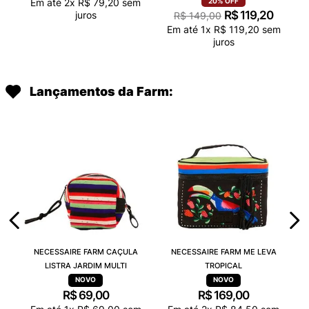
Em até
2
x
R$
79
,
20
sem
20%
OFF
R$
119
,
20
juros
R$
149
,
00
Em até
1
x
R$
119
,
20
sem
juros
Lançamentos da Farm:
NECESSAIRE FARM CAÇULA
NECESSAIRE FARM ME LEVA
LISTRA JARDIM MULTI
TROPICAL
R$
69
,
00
R$
169
,
00