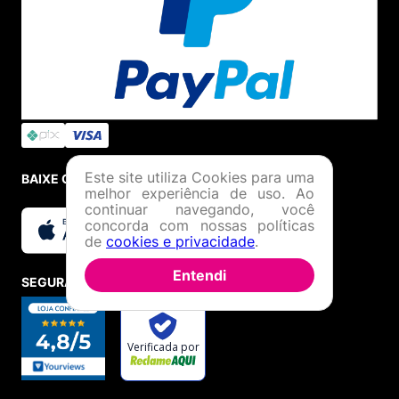
Este site utiliza Cookies para uma
BAIXE O APP
melhor experiência de uso. Ao
continuar navegando, você
concorda com nossas políticas
de
cookies e privacidade
.
Entendi
SEGURANÇA E CREDIBILIDADE