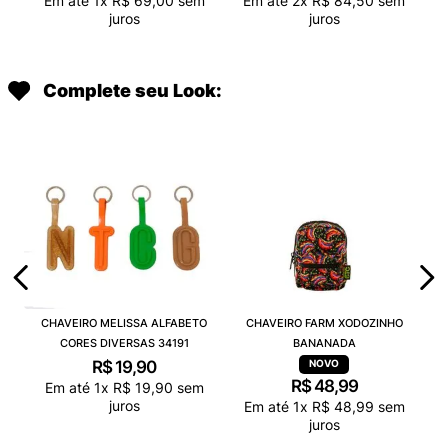
Em até
1
x
R$
69
,
00
sem
Em até
2
x
R$
84
,
50
sem
juros
juros
Complete seu Look:
CHAVEIRO MELISSA ALFABETO
CHAVEIRO FARM XODOZINHO
CORES DIVERSAS 34191
BANANADA
R$
19
,
90
R$
48
,
99
Em até
1
x
R$
19
,
90
sem
juros
Em até
1
x
R$
48
,
99
sem
juros