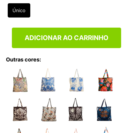
9
º
VANS TÊNIS VANS ULTRARANGE
Único
10
º
NEW BALANCE 204L
ADICIONAR AO CARRINHO
Outras cores: