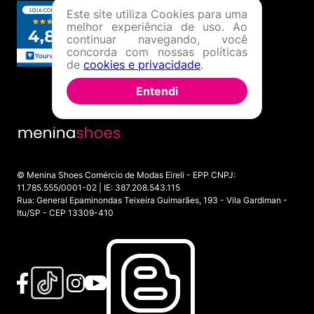
Este site utiliza Cookies para uma
melhor experiência de uso. Ao
continuar navegando, você
concorda com nossas políticas
de
cookies e privacidade
.
Entendi
© Menina Shoes Comércio de Modas Eireli - EPP CNPJ:
11.785.555/0001-02 | IE: 387.208.543.115
Rua: General Epaminondas Teixeira Guimarães, 193 - Vila Gardiman -
Itu/SP - CEP 13309-410