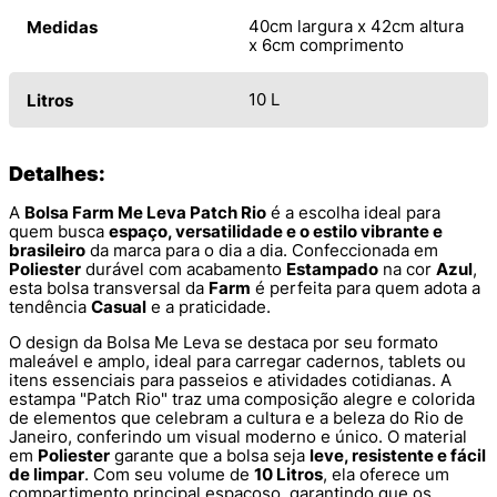
40cm largura x 42cm altura
Medidas
x 6cm comprimento
10 L
Litros
Detalhes:
A
Bolsa Farm Me Leva Patch Rio
é a escolha ideal para
quem busca
espaço, versatilidade e o estilo vibrante e
brasileiro
da marca para o dia a dia. Confeccionada em
Poliester
durável com acabamento
Estampado
na cor
Azul
,
esta bolsa transversal da
Farm
é perfeita para quem adota a
tendência
Casual
e a praticidade.
O design da Bolsa Me Leva se destaca por seu formato
maleável e amplo, ideal para carregar cadernos, tablets ou
itens essenciais para passeios e atividades cotidianas. A
estampa "Patch Rio" traz uma composição alegre e colorida
de elementos que celebram a cultura e a beleza do Rio de
Janeiro, conferindo um visual moderno e único. O material
em
Poliester
garante que a bolsa seja
leve, resistente e fácil
de limpar
. Com seu volume de
10 Litros
, ela oferece um
compartimento principal espaçoso, garantindo que os