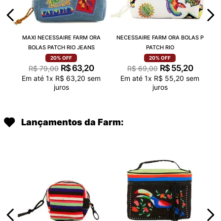
MAXI NECESSAIRE FARM ORA
NECESSAIRE FARM ORA BOLAS P
BOLAS PATCH RIO JEANS
PATCH RIO
20%
OFF
20%
OFF
R$
63
,
20
R$
55
,
20
R$
79
,
00
R$
69
,
00
Em até
1
x
R$
63
,
20
sem
Em até
1
x
R$
55
,
20
sem
juros
juros
Lançamentos da Farm: