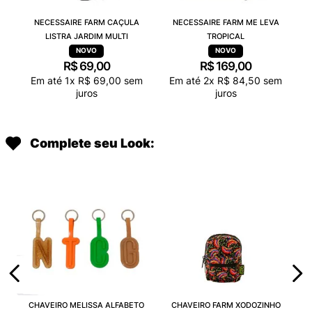
NECESSAIRE FARM CAÇULA
NECESSAIRE FARM ME LEVA
LISTRA JARDIM MULTI
TROPICAL
R$
69
,
00
R$
169
,
00
Em até
1
x
R$
69
,
00
sem
Em até
2
x
R$
84
,
50
sem
juros
juros
Complete seu Look:
CHAVEIRO MELISSA ALFABETO
CHAVEIRO FARM XODOZINHO