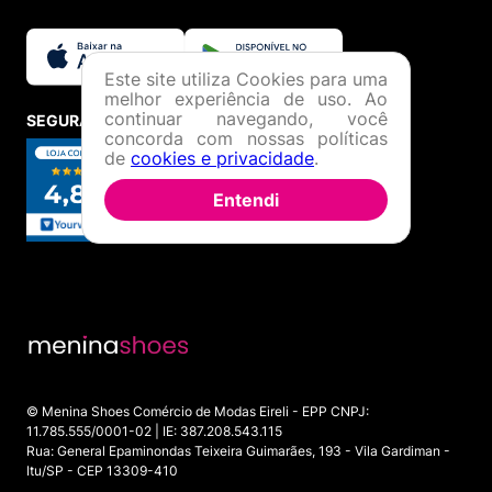
Este site utiliza Cookies para uma
melhor experiência de uso. Ao
continuar navegando, você
SEGURANÇA E CREDIBILIDADE
concorda com nossas políticas
de
cookies e privacidade
.
Entendi
© Menina Shoes Comércio de Modas Eireli - EPP CNPJ:
11.785.555/0001-02 | IE: 387.208.543.115
Rua: General Epaminondas Teixeira Guimarães, 193 - Vila Gardiman -
Itu/SP - CEP 13309-410