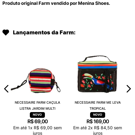
Produto original Farm vendido por Menina Shoes.
Lançamentos da Farm:
NECESSAIRE FARM CAÇULA
NECESSAIRE FARM ME LEVA
LISTRA JARDIM MULTI
TROPICAL
R$
69
,
00
R$
169
,
00
Em até
1
x
R$
69
,
00
sem
Em até
2
x
R$
84
,
50
sem
juros
juros