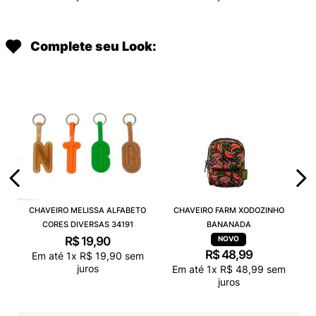
Complete seu Look:
CHAVEIRO MELISSA ALFABETO
CHAVEIRO FARM XODOZINHO
CORES DIVERSAS 34191
BANANADA
R$
19
,
90
R$
48
,
99
Em até
1
x
R$
19
,
90
sem
juros
Em até
1
x
R$
48
,
99
sem
juros