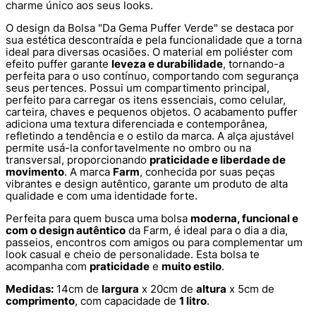
charme único aos seus looks.
O design da Bolsa "Da Gema Puffer Verde" se destaca por
sua estética descontraída e pela funcionalidade que a torna
ideal para diversas ocasiões. O material em poliéster com
efeito puffer garante
leveza e durabilidade
, tornando-a
perfeita para o uso contínuo, comportando com segurança
seus pertences. Possui um compartimento principal,
perfeito para carregar os itens essenciais, como celular,
carteira, chaves e pequenos objetos. O acabamento puffer
adiciona uma textura diferenciada e contemporânea,
refletindo a tendência e o estilo da marca. A alça ajustável
permite usá-la confortavelmente no ombro ou na
transversal, proporcionando
praticidade e liberdade de
movimento
. A marca
Farm
, conhecida por suas peças
vibrantes e design autêntico, garante um produto de alta
qualidade e com uma identidade forte.
Perfeita para quem busca uma bolsa
moderna, funcional e
com o design autêntico
da Farm, é ideal para o dia a dia,
passeios, encontros com amigos ou para complementar um
look casual e cheio de personalidade. Esta bolsa te
acompanha com
praticidade
e
muito estilo
.
Medidas:
14cm de
largura
x 20cm de
altura
x 5cm de
comprimento
, com capacidade de
1 litro
.