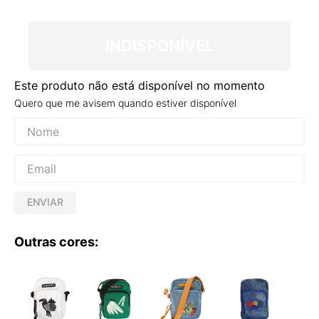
9
º
NEW 530
10
º
VANS TÊNIS VANS ULTRARANGE
INDISPONÍVEL
Este produto não está disponível no momento
Quero que me avisem quando estiver disponível
ENVIAR
Outras cores: