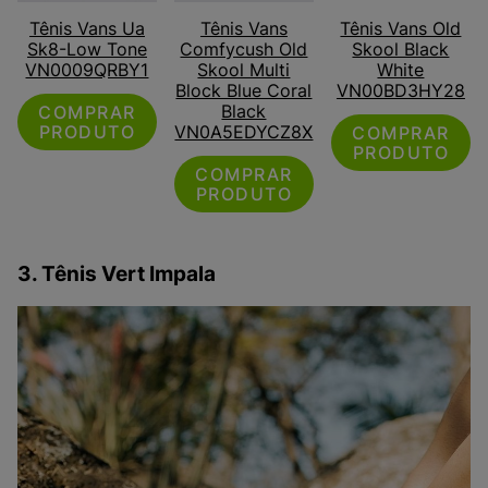
Tênis Vans Ua
Tênis Vans
Tênis Vans Old
Sk8-Low Tone
Comfycush Old
Skool Black
VN0009QRBY1
Skool Multi
White
Block Blue Coral
VN00BD3HY28
Black
COMPRAR
PRODUTO
VN0A5EDYCZ8X
COMPRAR
PRODUTO
COMPRAR
PRODUTO
3. Tênis Vert Impala