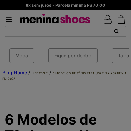
Frete Grátis – Acima de R$ 99,90 Brasil
TERMOS MAIS BUSCADOS
1
º
TÊNIS NEWS BALANCE 530
Moda
Fique por dentro
Tá ro
2
º
MELISSAS MINI BABY
Blog Home
3
º
TÊNIS VEJA WHITE
/
/
LIFESTYLE
6 MODELOS DE TÊNIS PARA USAR NA ACADEMIA
EM 2025
4
º
NEW 9060
5
º
ADIDAS
6
º
SAMBA
7
º
MELISSA SLIDE
6 Modelos de
8
º
VANS TÊNIS VANS ULTRARANGE