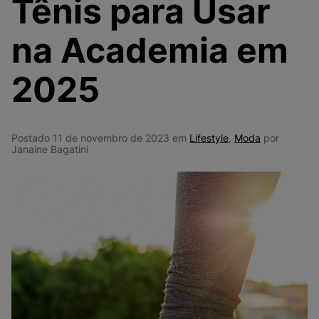
Tênis para Usar
9
º
NEW 530
10
º
VEJA COUNTRY
na Academia em
2025
Postado 11 de novembro de 2023 em
Lifestyle
,
Moda
por
Janaine Bagatini