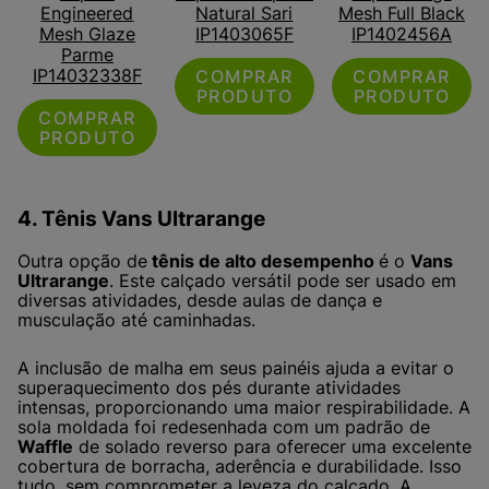
Engineered
Natural Sari
Mesh Full Black
Mesh Glaze
IP1403065F
IP1402456A
Parme
IP14032338F
COMPRAR
COMPRAR
PRODUTO
PRODUTO
COMPRAR
PRODUTO
4. Tênis Vans Ultrarange
Outra opção de
tênis de alto desempenho
é o
Vans
Ultrarange
. Este calçado versátil pode ser usado em
diversas atividades, desde aulas de dança e
musculação até caminhadas.
A inclusão de malha em seus painéis ajuda a evitar o
superaquecimento dos pés durante atividades
intensas, proporcionando uma maior respirabilidade. A
sola moldada foi redesenhada com um padrão de
Waffle
de solado reverso para oferecer uma excelente
cobertura de borracha, aderência e durabilidade. Isso
tudo, sem comprometer a leveza do calçado. A