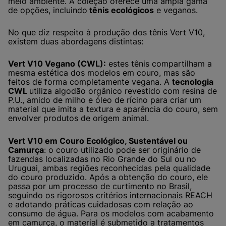
meio ambiente. A coleção oferece uma ampla gama
de opções, incluindo
tênis ecológicos
e veganos.
No que diz respeito à produção dos tênis Vert V10,
existem duas abordagens distintas:
Vert V10 Vegano (CWL):
estes tênis compartilham a
mesma estética dos modelos em couro, mas são
feitos de forma completamente vegana. A
tecnologia
CWL
utiliza algodão orgânico revestido com resina de
P.U., amido de milho e óleo de rícino para criar um
material que imita a textura e aparência do couro, sem
envolver produtos de origem animal.
Vert V10 em Couro Ecológico, Sustentável ou
Camurça
: o couro utilizado pode ser originário de
fazendas localizadas no Rio Grande do Sul ou no
Uruguai, ambas regiões reconhecidas pela qualidade
do couro produzido. Após a obtenção do couro, ele
passa por um processo de curtimento no Brasil,
seguindo os rigorosos critérios internacionais REACH
e adotando práticas cuidadosas com relação ao
consumo de água. Para os modelos com acabamento
em camurça, o material é submetido a tratamentos