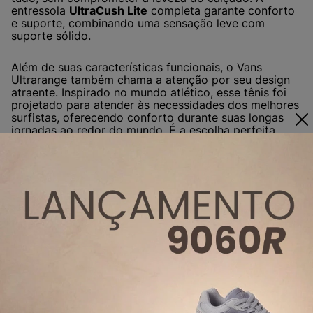
entressola
UltraCush Lite
completa garante conforto
e suporte, combinando uma sensação leve com
suporte sólido.
Além de suas características funcionais, o Vans
Ultrarange também chama a atenção por seu design
atraente. Inspirado no mundo atlético, esse tênis foi
projetado para atender às necessidades dos melhores
surfistas, oferecendo conforto durante suas longas
jornadas ao redor do mundo. É a escolha perfeita
para quem valoriza o conforto e o estilo.
Tênis Vans
Tênis Vans
Tênis Vans
Ultrarange
Ultrarange
Ultrarange Exo
Rapidweld Black
Rapidweld Black
Trippy