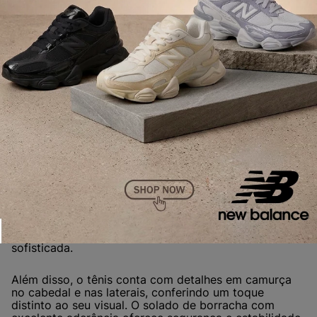
VNCA3MVUBKA
White
VN0A4U1K1KP
VNCA3MVUY28
COMPRAR
COMPRAR
PRODUTO
PRODUTO
COMPRAR
PRODUTO
5. Tênis Diesel S-Serendipity Sport
O
Tênis
Diesel
S-Serendipity Sport
é uma criação
inspirada nos estilos de
calçados esportivos
da
década de 2000. Com solados robustos para
amortecimento, este modelo unissex é confeccionado
em
mesh bicolor
, com sobreposições estruturadas em
couro envernizado e camurça. A marca D em tamanho
grande adiciona um toque de estilo às laterais. O tênis
apresenta um acabamento em material sintético que
proporciona uma estética contemporânea e
sofisticada.
Além disso, o tênis conta com detalhes em camurça
no cabedal e nas laterais, conferindo um toque
distinto ao seu visual. O solado de borracha com