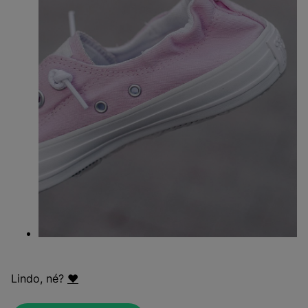
Lindo, né?
❤️️