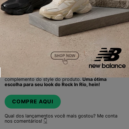
Cada tênis tem uma cor base como rosa pink fluor ou
azul bebê e suas cores secundárias fazendo o
complemento do style do produto.
Uma ótima
escolha para seu look do Rock In Rio, hein!
COMPRE AQUI
Qual dos lançamentos você mais gostou? Me conta
nos comentários!
👇