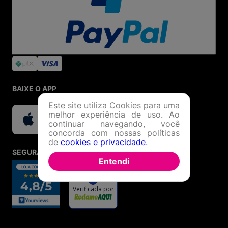
BAIXE O APP
Este site utiliza Cookies para uma
melhor experiência de uso. Ao
continuar navegando, você
concorda com nossas políticas
de
cookies e privacidade
.
SEGURANÇA E CREDIBILIDADE
Entendi