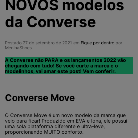
NOVOS modelos
9
º
VEJA COUNTRY
10
º
NEW 530
da Converse
Postado 27 de setembro de 2021 em
Fique por dentro
por
MeninaShoes
A Converse não PARA e os lançamentos 2022 vão
chegando com tudo! Se você curte a marca e o
modelinhos, vai amar este post! Vem conferir.
Converse Move
O Converse Move é um novo modelo da marca que
veio para ficar! Produzido em EVA e lona, ele possui
uma sola plataforma diferente e ultra-leve,
proporcionando MUITO conforto.