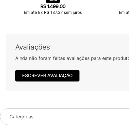
R$
1
.
499
,
00
Em até
8
x
R$
187
,
37
sem juros
Em a
Avaliações
Ainda não foram feitas avaliações para este produt
ESCREVER AVALIAÇÃO
Categorias