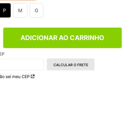
P
M
G
ADICIONAR AO CARRINHO
EP
CALCULAR O FRETE
ão sei meu CEP