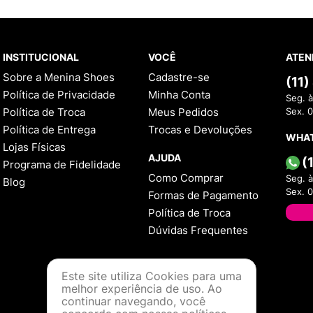
INSTITUCIONAL
VOCÊ
ATEN
Sobre a Menina Shoes
Cadastre-se
(11
Política de Privacidade
Minha Conta
Seg. à
Política de Troca
Meus Pedidos
Sex. 
Política de Entrega
Trocas e Devoluções
WHA
Lojas Físicas
AJUDA
(
Programa de Fidelidade
Como Comprar
Seg. à
Blog
Sex. 
Formas de Pagamento
Política de Troca
Dúvidas Frequentes
Este site utiliza Cookies para uma
melhor experiência de uso. Ao
continuar navegando, você