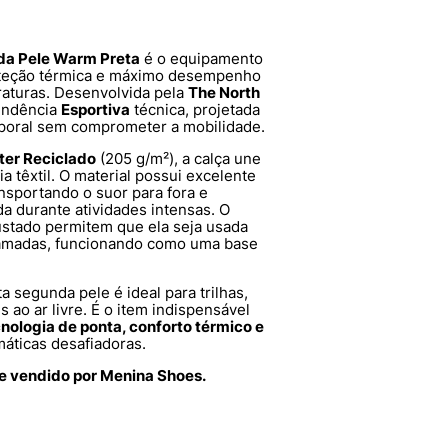
da Pele Warm Preta
é o equipamento
oteção térmica e máximo desempenho
aturas. Desenvolvida pela
The North
tendência
Esportiva
técnica, projetada
poral sem comprometer a mobilidade.
ter Reciclado
(205 g/m²), a calça une
ia têxtil. O material possui excelente
sportando o suor para fora e
a durante atividades intensas. O
ustado permitem que ela seja usada
camadas, funcionando como uma base
ta segunda pele é ideal para trilhas,
ao ar livre. É o item indispensável
nologia de ponta, conforto térmico e
áticas desafiadoras.
ce vendido por Menina Shoes.