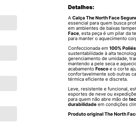
Detalhes:
A
Calça The North Face Segun
essencial para quem busca pr
em ambientes de baixas temper
Face
, esta peça é um pilar da 
para manter o aquecimento cor
Confeccionada em
100% Poliés
sustentabilidade à alta tecnolog
gerenciamento de umidade, tran
mantendo a pele seca e aquecid
acabamento
Fosco
e o corte aj
confortavelmente sob outras 
térmica eficiente e discreta.
Leve, resistente e funcional, es
esportes de neve ou expedições 
para quem não abre mão de
tec
durabilidade
em condições clim
Produto original The North Fa