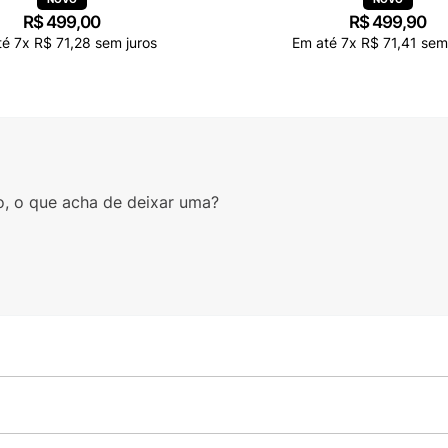
R$
499
,
00
R$
499
,
90
té
7
x
R$
71
,
28
sem juros
Em até
7
x
R$
71
,
41
sem 
o, o que acha de deixar uma?