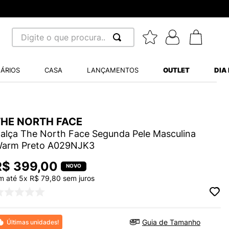
Digite o que procura...
 BUSCADOS
ÁRIOS
CASA
LANÇAMENTOS
OUTLET
DIA
S BALANCE 530
MINI BABY
THE NORTH FACE
A WHITE
alça The North Face Segunda Pele Masculina
arm Preto A029NJK3
LIDE
R$
399
,
00
m até
5
x
R$
79
,
80
sem juros
TRY
S VANS ULTRARANGE
Guia de Tamanho
Últimas unidades!