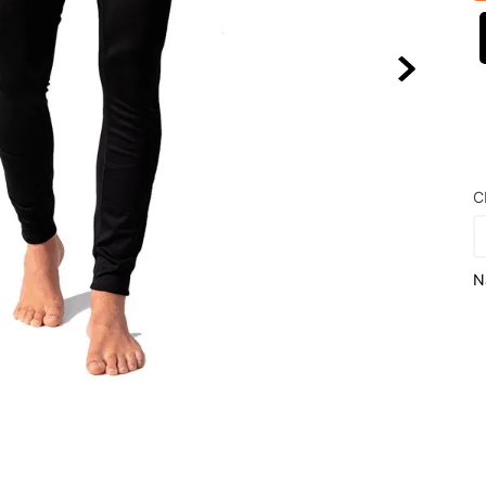
10
º
NEW 530
C
N