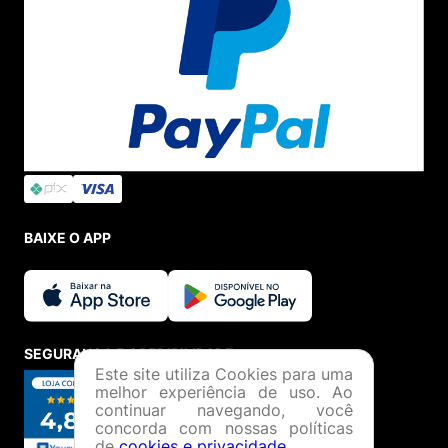
BAIXE O APP
SEGURANÇA E CREDIBILIDADE
Este site utiliza Cookies para uma
melhor experiência de uso. Ao
continuar navegando, você
concorda com nossas políticas
de
cookies e privacidade
.