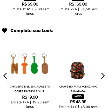
R$
69
,
00
R$
169
,
00
Em até
1
x
R$
69
,
00
sem
Em até
2
x
R$
84
,
50
sem
juros
juros
Complete seu Look:
CHAVEIRO MELISSA ALFABETO
CHAVEIRO FARM XODOZINHO
CORES DIVERSAS 34191
BANANADA
R$
19
,
90
R$
48
,
99
Em até
1
x
R$
19
,
90
sem
juros
Em até
1
x
R$
48
,
99
sem