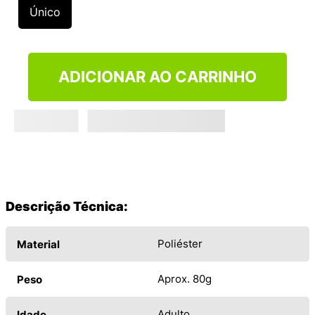
9
º
VANS TÊNIS VANS ULTRARANGE
Único
10
º
NEW BALANCE 204L
ADICIONAR AO CARRINHO
Descrição Técnica:
Poliéster
Material
Aprox. 80g
Peso
Adulto
Idade