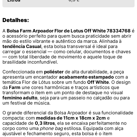
Detalhes:
A
Bolsa Farm Arpoador Flor de Lotus Off White 78334768
é
o acessório perfeito para quem busca praticidade sem abrir
mão do estilo vibrante e autêntico da marca. Alinhada à
tendência Casual
, esta bolsa transversal é ideal para
carregar o essencial — como celular, documentos e chaves
— com total liberdade de movimento e aquele toque de
brasilidade inconfundível.
Confeccionada em
poliéster
de alta durabilidade, a peça
apresenta um encantador
acabamento estampado
com a
temática Flor de Lótus sobre um fundo
Off White
. O design
da
Farm
une cores harmônicas e traços artísticos que
transformam o item em um ponto de destaque no visual
feminino adulto
, seja para um passeio no calçadão ou para
um festival de música.
O grande diferencial da Bolsa Arpoador é sua funcionalidade
compacta: com
medidas de 11cm x 18cm x 2cm
e
capacidade de
0,3 litros
, ela se encaixa perfeitamente no
corpo como uma
phone bag
estilosa. Equipada com alça
ajustável e fechamento seguro, esta bolsa é o item