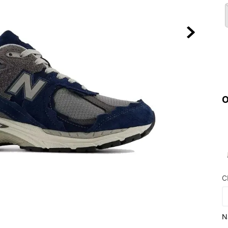
10
º
NEW BALA
O
C
N