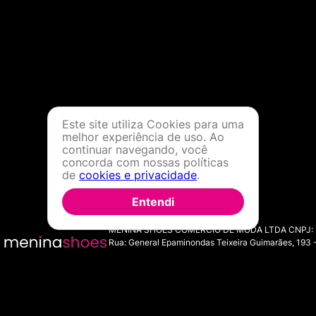
Este site utiliza Cookies para uma
melhor experiência de uso. Ao
continuar navegando, você
concorda com nossas políticas
de
cookies e privacidade
.
Entendi
MENINA SHOES COMERCIO DE MODA LTDA CNPJ: 11.7
Rua: General Epaminondas Teixeira Guimarães, 193 