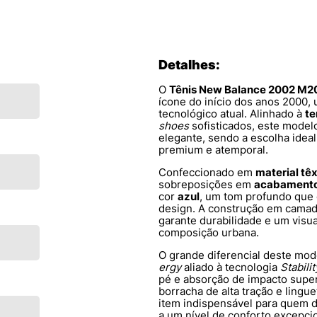
Detalhes:
O
Tênis New Balance 2002 M
ícone do início dos anos 2000, 
tecnológico atual. Alinhado à
te
shoes
sofisticados, este modelo
elegante, sendo a escolha ide
premium e atemporal.
Confeccionado em
material têx
sobreposições em
acabament
cor
azul
, um tom profundo que 
design. A construção em camada
garante durabilidade e um visua
composição urbana.
O grande diferencial deste mo
ergy
aliado à tecnologia
Stabili
pé e absorção de impacto supe
borracha de alta tração e ling
item indispensável para quem de
a um nível de conforto excepcio