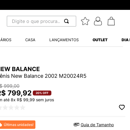
Digite o que procura...
 BUSCADOS
ÁRIOS
CASA
LANÇAMENTOS
OUTLET
DIA
S BALANCE 530
A WHITE
NEW BALANCE
MINI BABY
ênis New Balance 2002 M20024R5
$
999
,
00
R$
799
,
92
20%
OFF
m até
8
x
R$
99
,
99
sem juros
LIDE
S VANS ULTRARANGE
Guia de Tamanho
Últimas unidades!