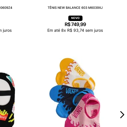
90609Z4
TÊNIS NEW BALANCE 603 M6039XJ
R$
749
,
99
 juros
Em até
8
x
R$
93
,
74
sem juros