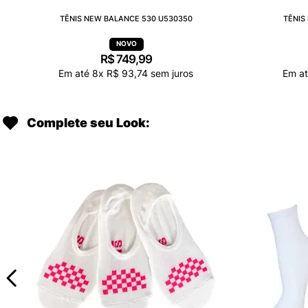
TÊNIS NEW BALANCE 530 U530350
TÊNIS
R$
749
,
99
Em até
8
x
R$
93
,
74
sem juros
Em a
Complete seu Look: