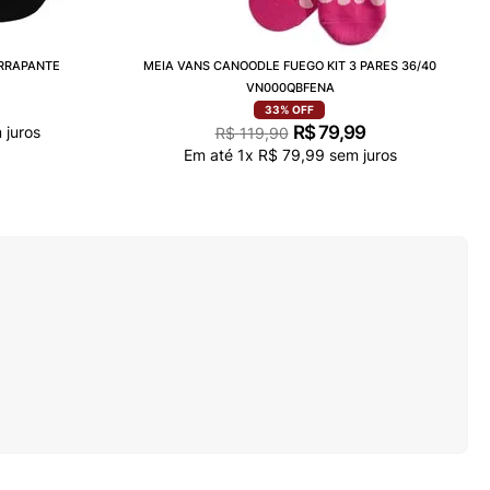
ERRAPANTE
MEIA VANS CANOODLE FUEGO KIT 3 PARES 36/40
VN000QBFENA
33%
OFF
R$
79
,
99
 juros
R$
119
,
90
Em até
1
x
R$
79
,
99
sem juros