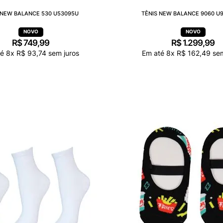
 NEW BALANCE 530 U53095U
TÊNIS NEW BALANCE 9060 U
R$
749
,
99
R$
1
.
299
,
99
té
8
x
R$
93
,
74
sem juros
Em até
8
x
R$
162
,
49
sem