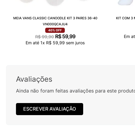
MEIA VANS CLASSIC CANOODLE KIT 3 PARES 36-40
KIT COM 3
VN000QCAJU4
40%
OFF
R$
59
,
99
Em a
R$
99
,
90
Em até
1
x
R$
59
,
99
sem juros
Avaliações
Ainda não foram feitas avaliações para este produt
ESCREVER AVALIAÇÃO