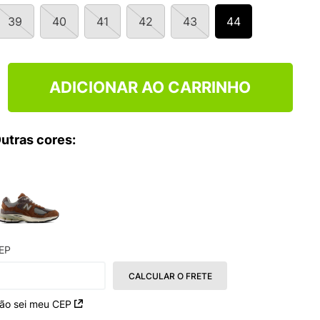
NCE 204L
39
40
41
42
43
44
ADICIONAR AO CARRINHO
utras cores:
EP
CALCULAR O FRETE
ão sei meu CEP