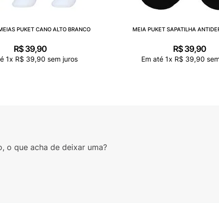
 MEIAS PUKET CANO ALTO BRANCO
MEIA PUKET SAPATILHA ANTID
R$
39
,
90
R$
39
,
90
té
1
x
R$
39
,
90
sem juros
Em até
1
x
R$
39
,
90
sem
o, o que acha de deixar uma?