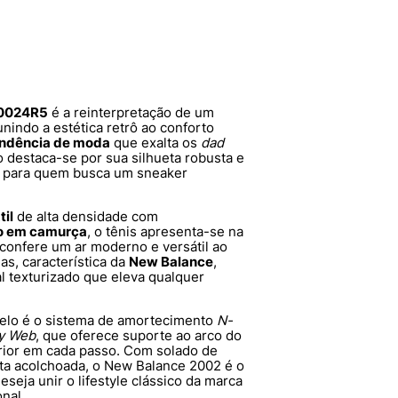
20024R5
é a reinterpretação de um
unindo a estética retrô ao conforto
ndência de moda
que exalta os
dad
 destaca-se por sua silhueta robusta e
al para quem busca um sneaker
til
de alta densidade com
o em camurça
, o tênis apresenta-se na
confere um ar moderno e versátil ao
s, característica da
New Balance
,
l texturizado que eleva qualquer
delo é o sistema de amortecimento
N-
ty Web
, que oferece suporte ao arco do
rior em cada passo. Com solado de
ueta acolchoada, o New Balance 2002 é o
seja unir o lifestyle clássico da marca
nal.