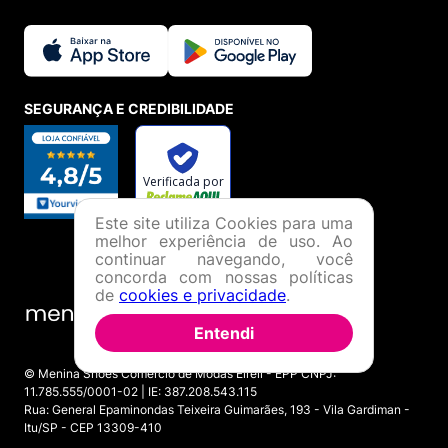
SEGURANÇA E CREDIBILIDADE
Este site utiliza Cookies para uma
melhor experiência de uso. Ao
continuar navegando, você
concorda com nossas políticas
de
cookies e privacidade
.
Entendi
© Menina Shoes Comércio de Modas Eireli - EPP CNPJ:
11.785.555/0001-02 | IE: 387.208.543.115
Rua: General Epaminondas Teixeira Guimarães, 193 - Vila Gardiman -
Itu/SP - CEP 13309-410