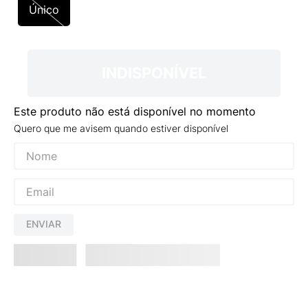
9
º
NEW 530
Único
10
º
VANS TÊNIS VANS ULTRARANGE
INDISPONÍVEL
Este produto não está disponível no momento
Quero que me avisem quando estiver disponível
ENVIAR