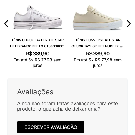
TÊNIS CHUCK TAYLOR ALL STAR
TÊNIS CONVERSE ALL STAR
LIFT BRANCO PRETO CT09830001
CHUCK TAYLOR LIFT NUDE BEGE
CLARO BRANCO CT09830003
R$
389
,
90
R$
389
,
90
Em até
5
x
R$
77
,
98
sem
Em até
5
x
R$
77
,
98
sem
juros
juros
Avaliações
Ainda não foram feitas avaliações para este
produto, o que acha de deixar uma?
ESCREVER AVALIAÇÃO