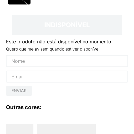
9
º
VANS TÊNIS VANS ULTRARANGE
10
º
NEW BALANCE 204L
INDISPONÍVEL
Este produto não está disponível no momento
Quero que me avisem quando estiver disponível
ENVIAR
Outras cores: