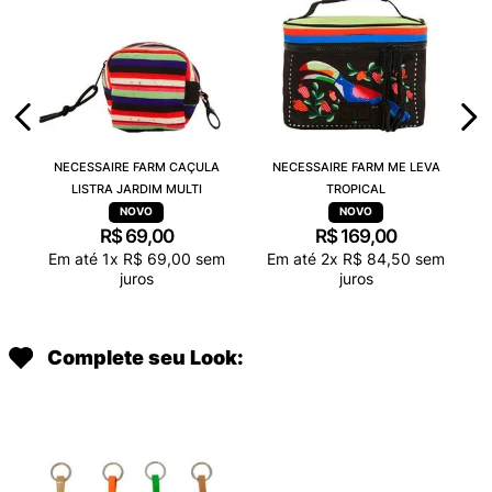
NECESSAIRE FARM CAÇULA
NECESSAIRE FARM ME LEVA
LISTRA JARDIM MULTI
TROPICAL
R$
69
,
00
R$
169
,
00
Em até
1
x
R$
69
,
00
sem
Em até
2
x
R$
84
,
50
sem
juros
juros
Complete seu Look: