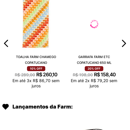
TOALHA FARM CHAMEGO
GARRAFA FARM ETC
COPATUCANO
COPATUCANO 650 ML
10%
OFF
20%
OFF
R$
260
,
10
R$
158
,
40
R$
289
,
00
R$
198
,
00
Em até
3
x
R$
86
,
70
sem
Em até
2
x
R$
79
,
20
sem
juros
juros
Lançamentos da Farm: