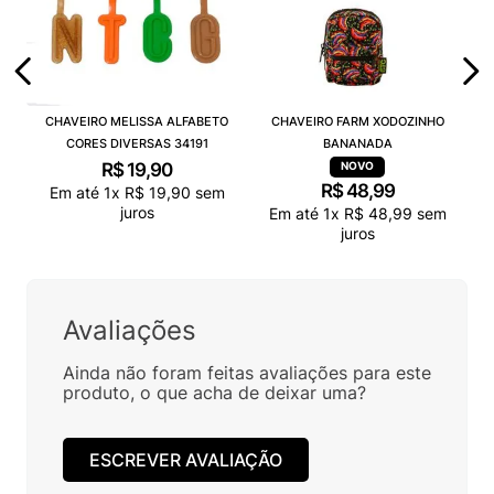
CHAVEIRO MELISSA ALFABETO
CHAVEIRO FARM XODOZINHO
CORES DIVERSAS 34191
BANANADA
R$
19
,
90
R$
48
,
99
Em até
1
x
R$
19
,
90
sem
juros
Em até
1
x
R$
48
,
99
sem
juros
Avaliações
Ainda não foram feitas avaliações para este
produto, o que acha de deixar uma?
ESCREVER AVALIAÇÃO