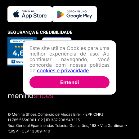
SEGURANÇA E CREDIBILIDADE
Este site utiliza Cookies para uma
melhor experiência de uso. Ao
continuar navegando, você
concorda com nossas políticas
de
cookies e privacidade
.
Entendi
© Menina Shoes Comércio de Modas Eireli - EPP CNPJ:
11.785.555/0001-02 | IE: 387.208.543.115
Rua: General Epaminondas Teixeira Guimarães, 193 - Vila Gardiman -
Itu/SP - CEP 13309-410