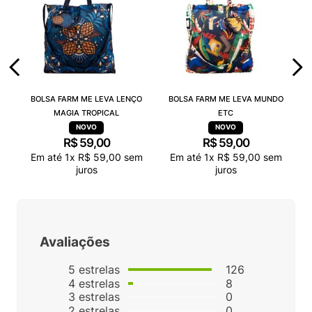
BOLSA FARM ME LEVA LENÇO
BOLSA FARM ME LEVA MUNDO
MAGIA TROPICAL
ETC
R$
59
,
00
R$
59
,
00
Em até
1
x
R$
59
,
00
sem
Em até
1
x
R$
59
,
00
sem
juros
juros
Avaliações
5
estrelas
126
4
estrelas
8
3
estrelas
0
2
estrelas
0