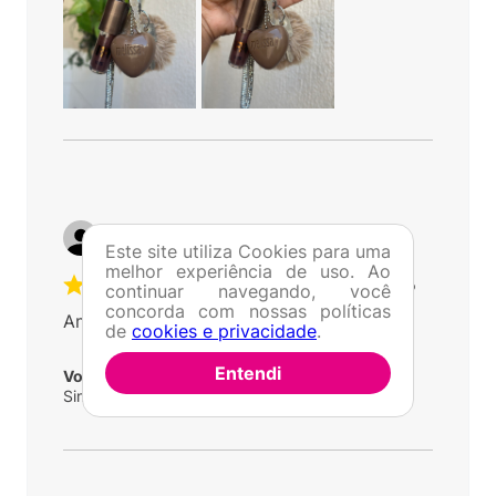
Por
Elizane M.
De
Barcarena - PA
Este site utiliza Cookies para uma
melhor experiência de uso. Ao
Enviado há
1 ano
continuar navegando, você
concorda com nossas políticas
Amei
de
cookies e privacidade
.
Entendi
Você recomenda esse produto?
Sim