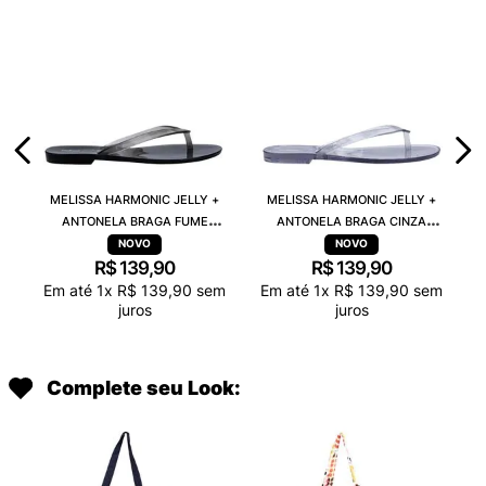
MELISSA HARMONIC JELLY +
MELISSA HARMONIC JELLY +
ANTONELA BRAGA FUME
ANTONELA BRAGA CINZA
TRANSPARENTE 38263
TRANSPARENTE 38263
R$
139
,
90
R$
139
,
90
Em até
1
x
R$
139
,
90
sem
Em até
1
x
R$
139
,
90
sem
juros
juros
Complete seu Look: