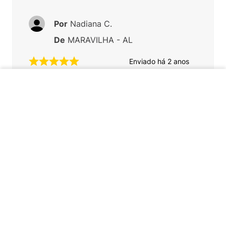
Por
Nadiana C.
De
MARAVILHA - AL
Enviado há
2 anos
Perfeito
ADICIONAR AO CARRINHO
Você recomenda esse produto?
Sim
Por
Simone P.
De
Piracicaba - SP
Enviado há
2 anos
Lindo chaveiro fica fofo na bolsa