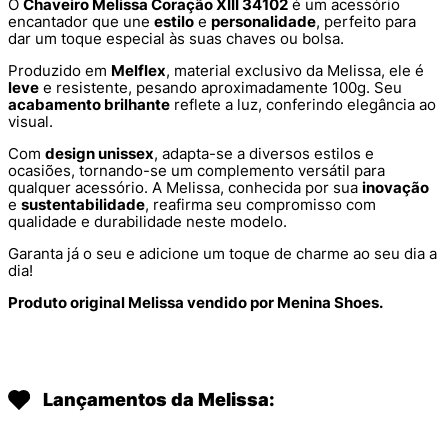
O
Chaveiro Melissa Coração XIII 34102
é um acessório
encantador que une
estilo
e
personalidade
, perfeito para
dar um toque especial às suas chaves ou bolsa.
Produzido em
Melflex
, material exclusivo da Melissa, ele é
leve
e resistente, pesando aproximadamente 100g. Seu
acabamento brilhante
reflete a luz, conferindo elegância ao
visual.
Com
design unissex
, adapta-se a diversos estilos e
ocasiões, tornando-se um complemento versátil para
qualquer acessório. A Melissa, conhecida por sua
inovação
e
sustentabilidade
, reafirma seu compromisso com
qualidade e durabilidade neste modelo.
Garanta já o seu e adicione um toque de charme ao seu dia a
dia!
Produto original Melissa vendido por Menina Shoes.
Lançamentos da Melissa: