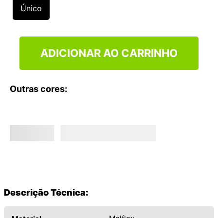
9
º
VANS TÊNIS VANS ULTRARANGE
Único
10
º
NEW BALANCE 204L
ADICIONAR AO CARRINHO
Outras cores:
Descrição Técnica: