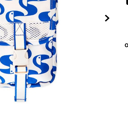
10
º
VEJA COUN
O