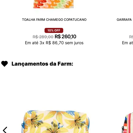
TOALHA FARM CHAMEGO COPATUCANO
GARRAFA 
10%
OFF
R$
260
,
10
R$
289
,
00
R
Em até
3
x
R$
86
,
70
sem juros
Em a
Lançamentos da Farm: