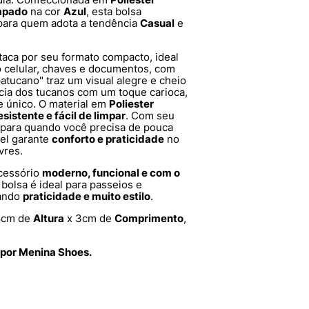
mpado
na cor
Azul
, esta bolsa
 para quem adota a tendência
Casual
e
taca por seu formato compacto, ideal
o celular, chaves e documentos, com
tucano" traz um visual alegre e cheio
cia dos tucanos com um toque carioca,
 único. O material em
Poliester
esistente e fácil de limpar
. Com seu
al para quando você precisa de pouca
vel garante
conforto e praticidade
no
vres.
cessório
moderno, funcional e com o
bolsa é ideal para passeios e
nando
praticidade e muito estilo
.
8cm de
Altura
x 3cm de
Comprimento
,
 por Menina Shoes.