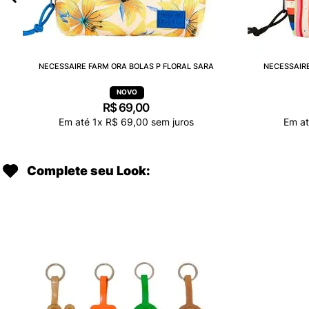
NECESSAIRE FARM ORA BOLAS P FLORAL SARA
NECESSAIRE
R$
69
,
00
Em até
1
x
R$
69
,
00
sem juros
Em a
Complete seu Look: