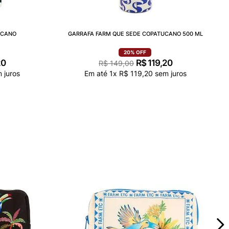
UCANO
GARRAFA FARM QUE SEDE COPATUCANO 500 ML
20%
OFF
20
R$
119
,
20
R$
149
,
00
 juros
Em até
1
x
R$
119
,
20
sem juros