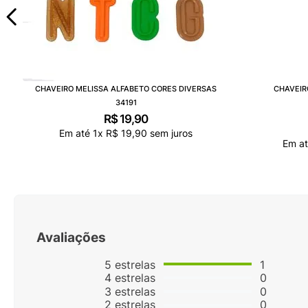
CHAVEIRO MELISSA ALFABETO CORES DIVERSAS
CHAVEIR
34191
R$
19
,
90
Em até
1
x
R$
19
,
90
sem juros
Em a
Avaliações
5
estrelas
1
4
estrelas
0
3
estrelas
0
2
estrelas
0