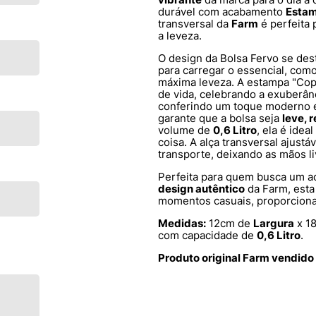
durável com acabamento
Esta
transversal da
Farm
é perfeita
a leveza.
O design da Bolsa Fervo se des
para carregar o essencial, com
máxima leveza. A estampa "Copa
de vida, celebrando a exuberân
conferindo um toque moderno e
garante que a bolsa seja
leve, r
volume de
0,6 Litro
, ela é ide
coisa. A alça transversal ajustá
transporte, deixando as mãos li
Perfeita para quem busca um a
design autêntico
da Farm, esta 
momentos casuais, proporcio
Medidas:
12cm de
Largura
x 1
com capacidade de
0,6 Litro
.
Produto original Farm vendido