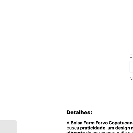
C
N
Detalhes:
A
Bolsa Farm Fervo Copatucan
busca
praticidade, um design mi
vibrante
da marca para o dia a