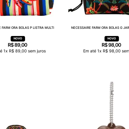
 FARM ORA BOLAS P LISTRA MULTI
NECESSAIRE FARM ORA BOLAS G JA
R$
89
,
00
R$
98
,
00
té
1
x
R$
89
,
00
sem juros
Em até
1
x
R$
98
,
00
sem