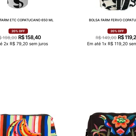
FARM ETC COPATUCANO 650 ML
BOLSA FARM FERVO COPAT
20%
OFF
20%
OFF
R$
158
,
40
R$
119
,
$
198
,
00
R$
149
,
00
té
2
x
R$
79
,
20
sem juros
Em até
1
x
R$
119
,
20
sem