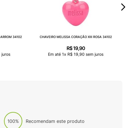
MARROM 34102
CHAVEIRO MELISSA CORAÇÃO XIII ROSA 34102
R$
19
,
90
juros
Em até
1
x
R$
19
,
90
sem juros
100%
Recomendam este produto