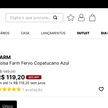
Digite o que procura...
 BUSCADOS
ÁRIOS
CASA
LANÇAMENTOS
OUTLET
DIA
S BALANCE 530
MINI BABY
A WHITE
FARM
olsa Farm Fervo Copatucano Azul
$
149
,
00
R$
119
,
20
20%
OFF
m até
1
x
R$
119
,
20
sem juros
LIDE
1
avaliação
S VANS ULTRARANGE
Único