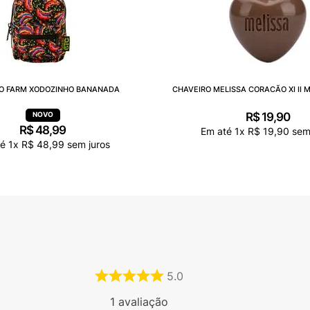
O FARM XODOZINHO BANANADA
CHAVEIRO MELISSA CORACÃO XI II 
R$
19
,
90
R$
48
,
99
Em até
1
x
R$
19
,
90
sem 
té
1
x
R$
48
,
99
sem juros
5.0
1
avaliação