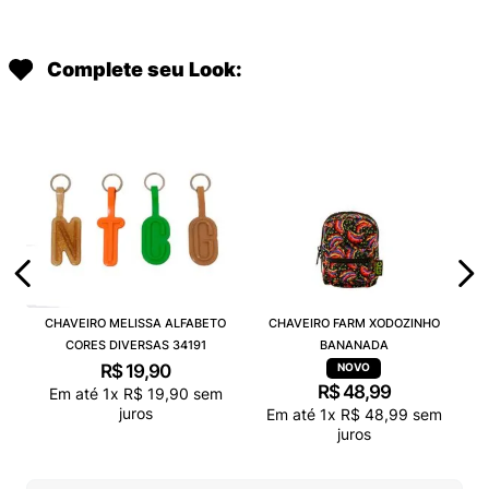
Complete seu Look:
CHAVEIRO MELISSA ALFABETO
CHAVEIRO FARM XODOZINHO
CORES DIVERSAS 34191
BANANADA
R$
19
,
90
R$
48
,
99
Em até
1
x
R$
19
,
90
sem
juros
Em até
1
x
R$
48
,
99
sem
juros