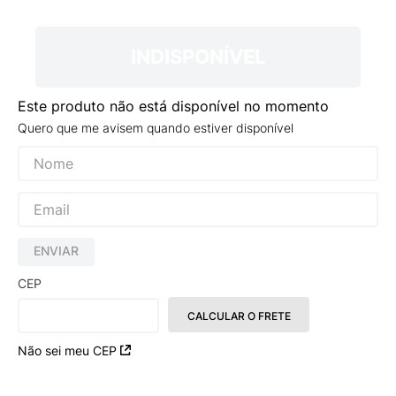
9
º
VEJA COUNTRY
10
º
NEW 530
INDISPONÍVEL
Este produto não está disponível no momento
Quero que me avisem quando estiver disponível
ENVIAR
CEP
CALCULAR O FRETE
Não sei meu CEP