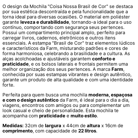
O design da Mochila "Coisa Nossa Brasil de Cor" se destaca
por sua estética descontraída e pela funcionalidade que a
torna ideal para diversas ocasiões. O material em poliéster
garante
leveza e durabilidade
, tornando-a ideal para o uso
contínuo, comportando com segurança seus pertences.
Possui um compartimento principal amplo, perfeito para
carregar livros, cadernos, eletrônicos e outros itens
essenciais. A estampa "Brasil de Cor" traz elementos lúdicos
e característicos da Farm, misturando padrões e cores de
forma harmoniosa, celebrando a brasilidade e a cultura. As
alças acolchoadas e ajustáveis garantem
conforto e
praticidade
, e os bolsos laterais e frontais permitem uma
melhor organização dos seus pertences. A marca
Farm
,
conhecida por suas estampas vibrantes e design autêntico,
garante um produto de alta qualidade e com uma identidade
forte.
Perfeita para quem busca uma mochila
moderna, espaçosa
e com o design autêntico
da Farm, é ideal para o dia a dia,
viagens, encontros com amigos ou para complementar um
look casual e cheio de personalidade. Esta mochila te
acompanha com
praticidade
e
muito estilo
.
Medidas:
32cm de
largura
x 44cm de
altura
x 16cm de
comprimento
, com capacidade de
22 litros
.