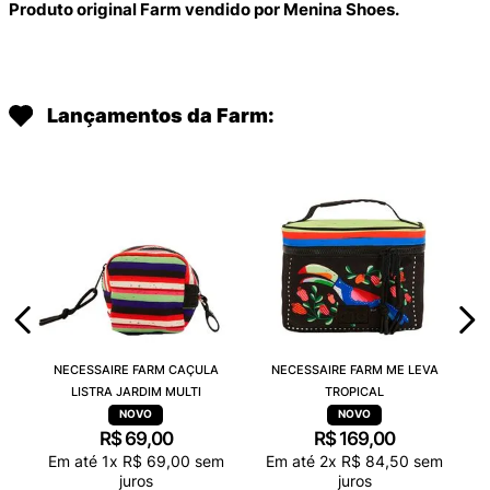
Produto original Farm vendido por Menina Shoes.
Lançamentos da Farm:
NECESSAIRE FARM CAÇULA
NECESSAIRE FARM ME LEVA
LISTRA JARDIM MULTI
TROPICAL
R$
69
,
00
R$
169
,
00
Em até
1
x
R$
69
,
00
sem
Em até
2
x
R$
84
,
50
sem
juros
juros