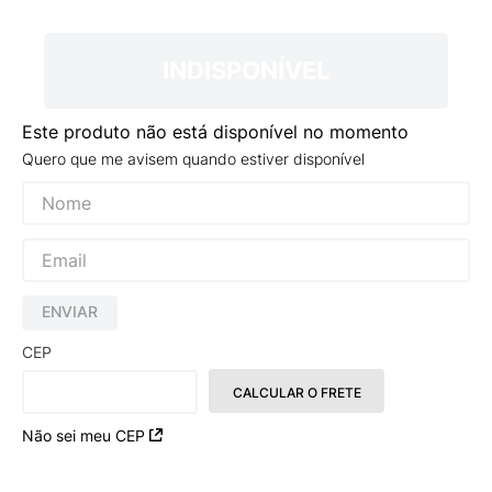
9
º
VEJA COUNTRY
10
º
NEW 530
INDISPONÍVEL
Este produto não está disponível no momento
Quero que me avisem quando estiver disponível
ENVIAR
CEP
CALCULAR O FRETE
Não sei meu CEP