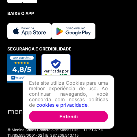
BAIXE O APP
SEGURANÇA E CREDIBILIDADE
Este site utiliza Cookies para uma
melhor experiência de uso. Ao
continuar navegando, você
concorda com nossas políticas
de
cookies e privacidade
.
Entendi
© Menina Shoes Comércio de Modas Eireli - EPP CNPJ:
11.785.555/0001-02 | IE: 387.208.543.115