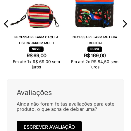
NECESSAIRE FARM CAÇULA
NECESSAIRE FARM ME LEVA
LISTRA JARDIM MULTI
TROPICAL
R$
69
,
00
R$
169
,
00
Em até
1
x
R$
69
,
00
sem
Em até
2
x
R$
84
,
50
sem
juros
juros
Avaliações
Ainda não foram feitas avaliações para este
produto, o que acha de deixar uma?
ESCREVER AVALIAÇÃO