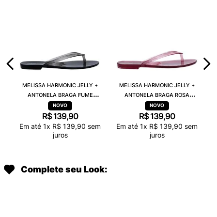
MELISSA HARMONIC JELLY +
MELISSA HARMONIC JELLY +
ANTONELA BRAGA FUME
ANTONELA BRAGA ROSA
TRANSPARENTE 38263
TRANSPARENTE 38263
R$
139
,
90
R$
139
,
90
Em até
1
x
R$
139
,
90
sem
Em até
1
x
R$
139
,
90
sem
juros
juros
Complete seu Look: