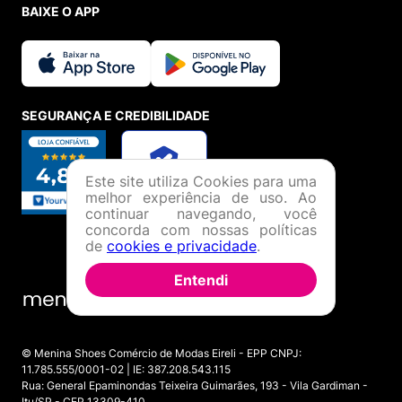
BAIXE O APP
SEGURANÇA E CREDIBILIDADE
Este site utiliza Cookies para uma
melhor experiência de uso. Ao
continuar navegando, você
concorda com nossas políticas
de
cookies e privacidade
.
Entendi
© Menina Shoes Comércio de Modas Eireli - EPP CNPJ:
11.785.555/0001-02 | IE: 387.208.543.115
Rua: General Epaminondas Teixeira Guimarães, 193 - Vila Gardiman -
Itu/SP - CEP 13309-410