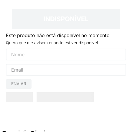
9
º
NEW 530
10
º
VANS TÊNIS VANS ULTRARANGE
INDISPONÍVEL
Este produto não está disponível no momento
Quero que me avisem quando estiver disponível
ENVIAR