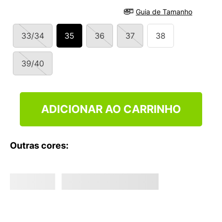
9
º
VEJA COUNTRY
Guia de Tamanho
10
º
NEW 530
33/34
35
36
37
38
39/40
ADICIONAR AO CARRINHO
Outras cores: