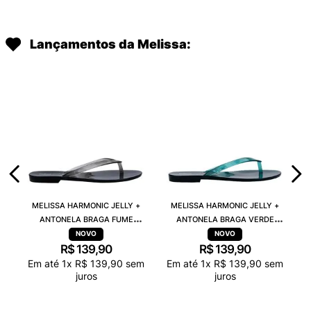
Lançamentos da Melissa:
MELISSA HARMONIC JELLY +
MELISSA HARMONIC JELLY +
ANTONELA BRAGA FUME
ANTONELA BRAGA VERDE
TRANSPARENTE 38263
TRANSPARENTE 38263
R$
139
,
90
R$
139
,
90
Em até
1
x
R$
139
,
90
sem
Em até
1
x
R$
139
,
90
sem
juros
juros