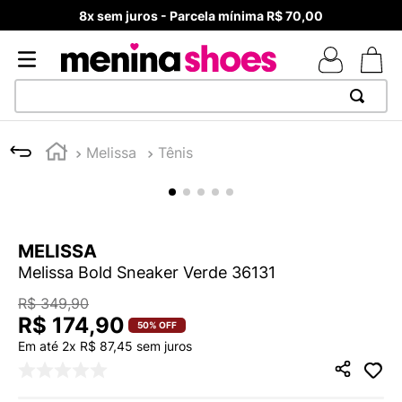
8x sem juros - Parcela mínima R$ 70,00
TERMOS MAIS BUSCADOS
Melissa
Tênis
1
º
TÊNIS NEWS BALANCE 530
2
º
MELISSAS MINI BABY
3
º
NEW 9060
MELISSA
4
º
TÊNIS VEJA WHITE
Melissa Bold Sneaker Verde 36131
5
º
ADIDAS
R$
349
,
90
6
º
SAMBA
R$
174
,
90
50%
OFF
Em até
2
x
R$
87
,
45
sem juros
7
º
MELISSA SLIDE
8
º
VANS TÊNIS VANS ULTRARANGE