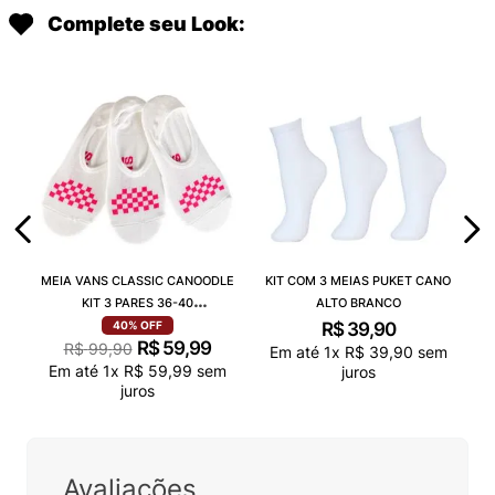
Complete seu Look:
MEIA VANS CLASSIC CANOODLE
KIT COM 3 MEIAS PUKET CANO
KIT 3 PARES 36-40
ALTO BRANCO
VN000QCAJU4
R$
39
,
90
40%
OFF
R$
59
,
99
R$
99
,
90
Em até
1
x
R$
39
,
90
sem
Em até
1
x
R$
59
,
99
sem
juros
juros
Avaliações