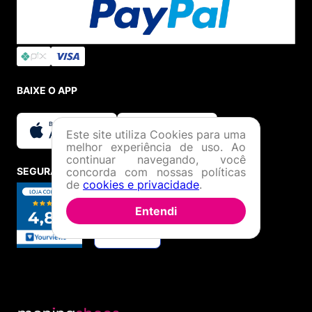
BAIXE O APP
Este site utiliza Cookies para uma
melhor experiência de uso. Ao
continuar navegando, você
concorda com nossas políticas
SEGURANÇA E CREDIBILIDADE
de
cookies e privacidade
.
Entendi