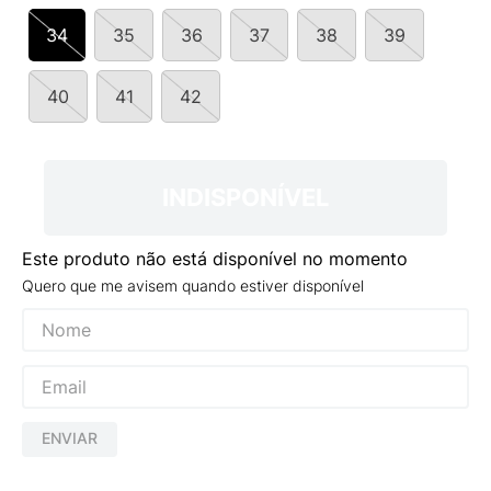
9
º
NEW 530
34
35
36
37
38
39
10
º
VANS TÊNIS VANS ULTRARANGE
40
41
42
INDISPONÍVEL
Este produto não está disponível no momento
Quero que me avisem quando estiver disponível
ENVIAR