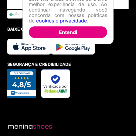
melhor experiência de uso. Ao
continuar navegando, você
concorda com nossas políticas
de
cookies e privacidade
.
BAIXE O APP
Entendi
SEGURANÇA E CREDIBILIDADE