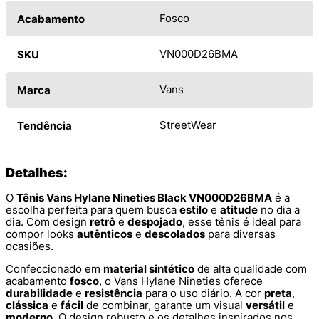
Fosco
Acabamento
VN000D26BMA
SKU
Vans
Marca
StreetWear
Tendência
Detalhes:
O
Tênis Vans Hylane Nineties Black VN000D26BMA
é a
escolha perfeita para quem busca
estilo
e
atitude
no dia a
dia. Com design
retrô
e
despojado
, esse tênis é ideal para
compor looks
autênticos
e
descolados
para diversas
ocasiões.
Confeccionado em
material sintético
de alta qualidade com
acabamento
fosco
, o Vans Hylane Nineties oferece
durabilidade
e
resistência
para o uso diário. A cor
preta
,
clássica
e
fácil
de combinar, garante um visual
versátil
e
moderno
. O design robusto e os detalhes inspirados nos