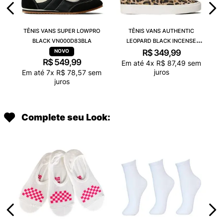
TÊNIS VANS SUPER LOWPRO
TÊNIS VANS AUTHENTIC
BLACK VN000D83BLA
LEOPARD BLACK INCENSE
VN000D6GGR4
R$
349
,
99
R$
549
,
99
Em até
4
x
R$
87
,
49
sem
juros
Em até
7
x
R$
78
,
57
sem
juros
Complete seu Look: