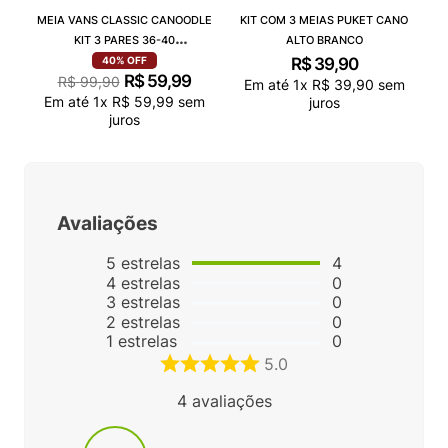
MEIA VANS CLASSIC CANOODLE
KIT COM 3 MEIAS PUKET CANO
KIT 3 PARES 36-40
ALTO BRANCO
VN000QCAJU4
R$
39
,
90
40%
OFF
R$
59
,
99
R$
99
,
90
Em até
1
x
R$
39
,
90
sem
Em até
1
x
R$
59
,
99
sem
juros
juros
Avaliações
5
estrelas
4
4
estrelas
0
3
estrelas
0
2
estrelas
0
1
estrelas
0
5.0
4
avaliações