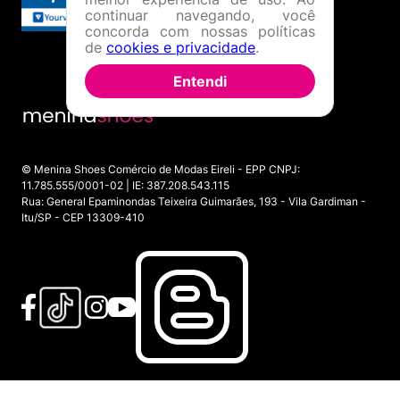
continuar navegando, você
concorda com nossas políticas
de
cookies e privacidade
.
Entendi
© Menina Shoes Comércio de Modas Eireli - EPP CNPJ:
11.785.555/0001-02 | IE: 387.208.543.115
Rua: General Epaminondas Teixeira Guimarães, 193 - Vila Gardiman -
Itu/SP - CEP 13309-410