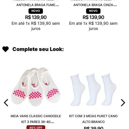
ANTONELA BRAGA FUME
ANTONELA BRAGA CINZA
TRANSPARENTE 38263
TRANSPARENTE 38263
R$
139
,
90
R$
139
,
90
Em até
1
x
R$
139
,
90
sem
Em até
1
x
R$
139
,
90
sem
juros
juros
Complete seu Look:
MEIA VANS CLASSIC CANOODLE
KIT COM 3 MEIAS PUKET CANO
KIT 3 PARES 36-40
ALTO BRANCO
VN000QCAJU4
R$
39
,
90
40%
OFF