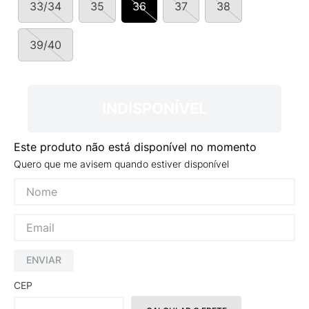
33/34
35
36
37
38
9
º
VANS TÊNIS VANS ULTRARANGE
10
º
NEW BALANCE 204L
39/40
INDISPONÍVEL
Este produto não está disponível no momento
Quero que me avisem quando estiver disponível
ENVIAR
CEP