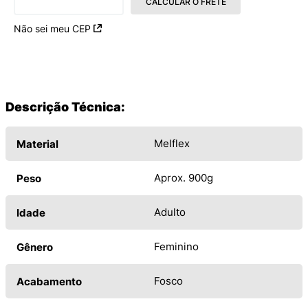
CALCULAR O FRETE
Não sei meu CEP
Descrição Técnica:
Melflex
Material
Aprox. 900g
Peso
Adulto
Idade
Feminino
Gênero
Fosco
Acabamento