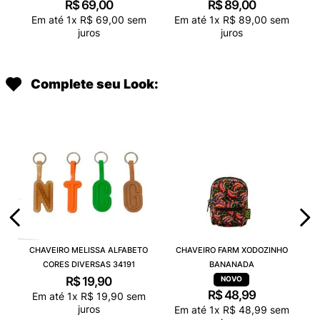
R$
69
,
00
R$
89
,
00
Em até
1
x
R$
69
,
00
sem
Em até
1
x
R$
89
,
00
sem
juros
juros
Complete seu Look:
CHAVEIRO MELISSA ALFABETO
CHAVEIRO FARM XODOZINHO
CORES DIVERSAS 34191
BANANADA
R$
19
,
90
R$
48
,
99
Em até
1
x
R$
19
,
90
sem
juros
Em até
1
x
R$
48
,
99
sem