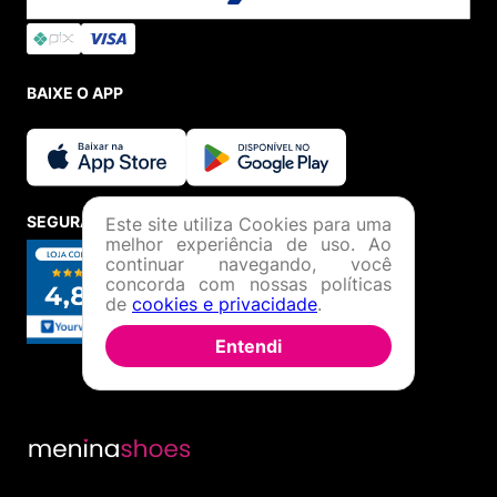
BAIXE O APP
SEGURANÇA E CREDIBILIDADE
Este site utiliza Cookies para uma
melhor experiência de uso. Ao
continuar navegando, você
concorda com nossas políticas
de
cookies e privacidade
.
Entendi