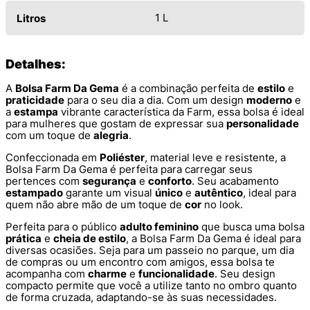
1 L
Litros
Detalhes:
A
Bolsa Farm Da Gema
é a combinação perfeita de
estilo
e
praticidade
para o seu dia a dia. Com um design
moderno
e
a
estampa
vibrante característica da Farm, essa bolsa é ideal
para mulheres que gostam de expressar sua
personalidade
com um toque de
alegria
.
Confeccionada em
Poliéster
, material leve e resistente, a
Bolsa Farm Da Gema é perfeita para carregar seus
pertences com
segurança
e
conforto
. Seu acabamento
estampado
garante um visual
único
e
autêntico
, ideal para
quem não abre mão de um toque de
cor
no look.
Perfeita para o público
adulto feminino
que busca uma bolsa
prática
e
cheia de estilo
, a Bolsa Farm Da Gema é ideal para
diversas ocasiões. Seja para um passeio no parque, um dia
de compras ou um encontro com amigos, essa bolsa te
acompanha com
charme
e
funcionalidade
. Seu design
compacto permite que você a utilize tanto no ombro quanto
de forma cruzada, adaptando-se às suas necessidades.